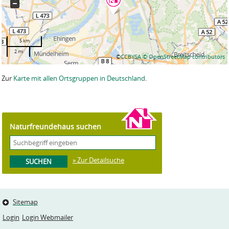
5 km
2 mi
©
CCBYSA
© OpenStreetMap contributors
Zur
Karte mit allen Ortsgruppen in Deutschland
.
Naturfreundehaus suchen
» Zur Detailsuche
Sitemap
Login
Login Webmailer