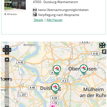
47055
Duisburg-Wanheimerort
keine Übernachtungsmöglichkeiten
©
NF-Archiv
Verpflegung nach Absprache
Details
|
Alle Häuser