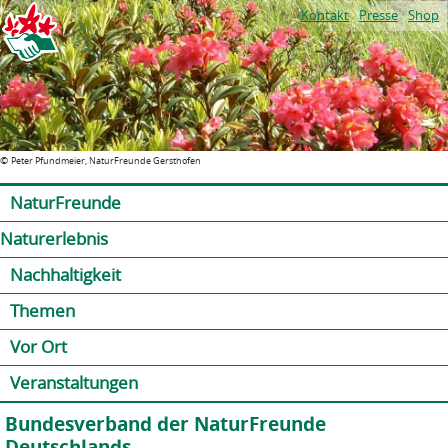
Jump to navigation
Kontakt
Presse
Shop
©
Peter Pfundmeier, NaturFreunde Gersthofen
NaturFreunde
Naturerlebnis
Nachhaltigkeit
Themen
Vor Ort
Veranstaltungen
Bundesverband der NaturFreunde
Deutschlands