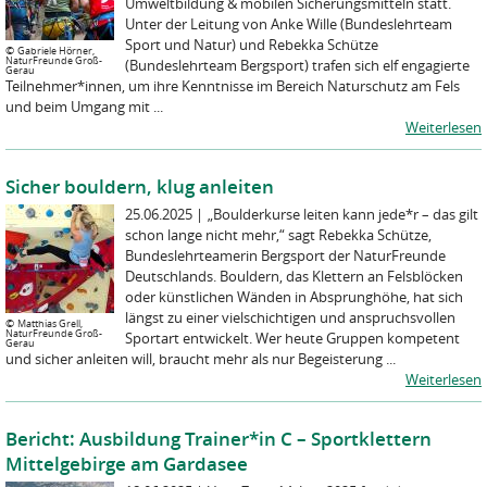
Umweltbildung & mobilen Sicherungsmitteln statt.
Unter der Leitung von Anke Wille (Bundeslehrteam
Sport und Natur) und Rebekka Schütze
©
Gabriele Hörner,
NaturFreunde Groß-
(Bundeslehrteam Bergsport) trafen sich elf engagierte
Gerau
Teilnehmer*innen, um ihre Kenntnisse im Bereich Naturschutz am Fels
und beim Umgang mit ...
Weiterlesen
Sicher bouldern, klug anleiten
25.06.2025
|
„Boulderkurse leiten kann jede*r – das gilt
schon lange nicht mehr,“ sagt Rebekka Schütze,
Bundeslehrteamerin Bergsport der NaturFreunde
Deutschlands. Bouldern, das Klettern an Felsblöcken
oder künstlichen Wänden in Absprunghöhe, hat sich
längst zu einer vielschichtigen und anspruchsvollen
©
Matthias Grell,
NaturFreunde Groß-
Sportart entwickelt. Wer heute Gruppen kompetent
Gerau
und sicher anleiten will, braucht mehr als nur Begeisterung ...
Weiterlesen
Bericht: Ausbildung Trainer*in C – Sportklettern
Mittelgebirge am Gardasee