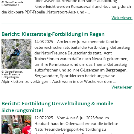
über www.naturfreunde.de/trainer-ausbildung.
©
NaturFreunde
Deutschlands
Kinderleicht werden Kursauswahl und -buchung durch
die klickbare PDF-Tabelle „Natursport-Aus- und - ...
Weiterlesen
Bericht: Klettersteig-Fortbildung im Regen
14.08.2025
|
Am letzten Juliwochenende fand im
österreichischen Stubaital die Fortbildung Klettersteig
der NaturFreunde Deutschlands statt. Acht
Trainer*innen waren dafür nach Neustift gekommen,
um ihre Kenntnisse rund um das Thema Klettersteig
aufzufrischen und so ihre C-Lizenzen im Bergsteigen,
©
Georg Forster,
NaturFreunde
Bergwandern, Sportklettern beziehungsweise
Holzgerlingen
Alpinklettern zu verlängern. Auch wenn in der Woche vor dem ...
Weiterlesen
Bericht: Fortbildung Umweltbildung & mobile
Sicherungsmittel
12.07.2025
|
Vom 4. bis 6. Juli 2025 fand im
Heubachhaus im Odenwald erneut die beliebte
NaturFreunde-Bergsport-Fortbildung zu