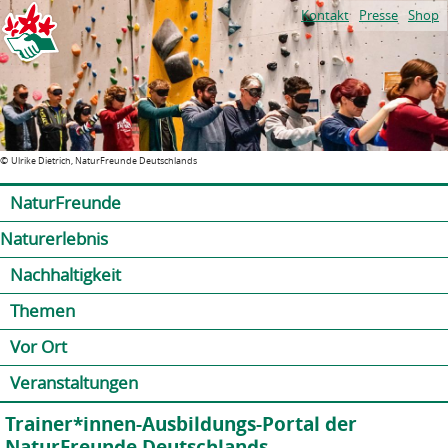
Jump to navigation
Kontakt
Presse
Shop
©
Ulrike Dietrich, NaturFreunde Deutschlands
NaturFreunde
Naturerlebnis
Nachhaltigkeit
Themen
Vor Ort
Veranstaltungen
Trainer*innen-Ausbildungs-Portal der
NaturFreunde Deutschlands