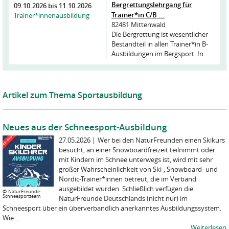
Bergrettungslehrgang für
09.10.2026
bis
11.10.2026
Trainer*in C/B ...
Trainer*innenausbildung
82481 Mittenwald
Die Bergrettung ist wesentlicher
Bestandteil in allen Trainer*in B-
Ausbildungen im Bergsport. In…
Artikel zum Thema Sportausbildung
Neues aus der Schneesport-Ausbildung
27.05.2026
|
Wer bei den NaturFreunden einen Skikurs
besucht, an einer Snowboardfreizeit teilnimmt oder
mit Kindern im Schnee unterwegs ist, wird mit sehr
großer Wahrscheinlichkeit von Ski-, Snowboard- und
Nordic-Trainer*innen betreut, die im Verband
ausgebildet wurden. Schließlich verfügen die
©
NaturFreunde-
Schneesportteam
NaturFreunde Deutschlands (nicht nur) im
Schneesport über ein überverbandlich anerkanntes Ausbildungssystem.
Wie ...
Weiterlesen