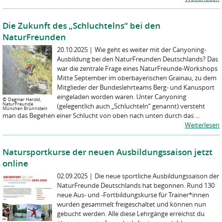
Die Zukunft des „Schluchtelns“ bei den
NaturFreunden
20.10.2025
|
Wie geht es weiter mit der Canyoning-
Ausbildung bei den NaturFreunden Deutschlands? Das
war die zentrale Frage eines NaturFreunde-Workshops
Mitte September im oberbayerischen Grainau, zu dem
Mitglieder der Bundeslehrteams Berg- und Kanusport
eingeladen worden waren. Unter Canyoning
©
Dagmar Herold,
NaturFreunde
(gelegentlich auch „Schluchteln“ genannt) versteht
München Brünnstein
man das Begehen einer Schlucht von oben nach unten durch das ...
Weiterlesen
Natursportkurse der neuen Ausbildungssaison jetzt
online
02.09.2025
|
Die neue sportliche Ausbildungssaison der
NaturFreunde Deutschlands hat begonnen. Rund 130
neue Aus- und -Fortbildungskurse für Trainer*innen
wurden gesammelt freigeschaltet und können nun
gebucht werden. Alle diese Lehrgänge erreichst du