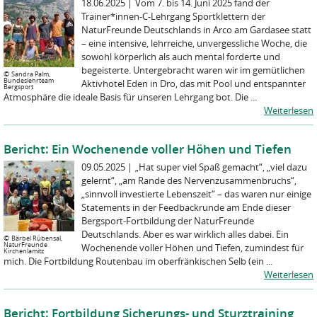
18.06.2025
|
Vom 7. bis 14. Juni 2025 fand der
Trainer*innen‑C‑Lehrgang Sportklettern der
NaturFreunde Deutschlands in Arco am Gardasee statt
– eine intensive, lehrreiche, unvergessliche Woche, die
sowohl körperlich als auch mental forderte und
begeisterte. Untergebracht waren wir im gemütlichen
©
Sandra Palm,
Bundeslehrteam
Aktivhotel Eden in Dro, das mit Pool und entspannter
Bergsport
Atmosphäre die ideale Basis für unseren Lehrgang bot. Die ...
Weiterlesen
Bericht: Ein Wochenende voller Höhen und Tiefen
09.05.2025
|
„Hat super viel Spaß gemacht“, „viel dazu
gelernt“, „am Rande des Nervenzusammenbruchs“,
„sinnvoll investierte Lebenszeit“ – das waren nur einige
Statements in der Feedbackrunde am Ende dieser
Bergsport-Fortbildung der NaturFreunde
Deutschlands. Aber es war wirklich alles dabei. Ein
©
Bärbel Rübensal,
NaturFreunde
Wochenende voller Höhen und Tiefen, zumindest für
Kirchenlamitz
mich. Die Fortbildung Routenbau im oberfränkischen Selb (ein ...
Weiterlesen
Bericht: Fortbildung Sicherungs- und Sturztraining