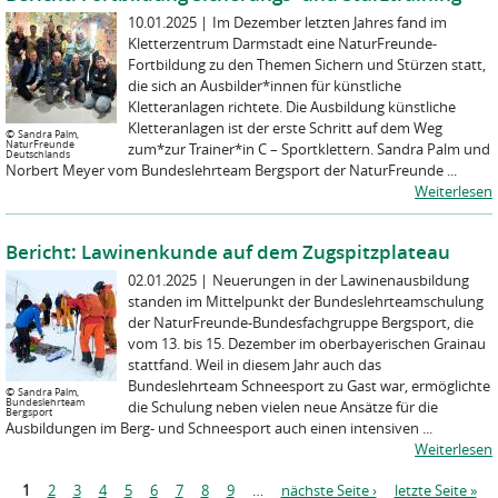
10.01.2025
|
Im Dezember letzten Jahres fand im
Kletterzentrum Darmstadt eine NaturFreunde-
Fortbildung zu den Themen Sichern und Stürzen statt,
die sich an Ausbilder*innen für künstliche
Kletteranlagen richtete. Die Ausbildung künstliche
Kletteranlagen ist der erste Schritt auf dem Weg
©
Sandra Palm,
NaturFreunde
zum*zur Trainer*in C – Sportklettern. Sandra Palm und
Deutschlands
Norbert Meyer vom Bundeslehrteam Bergsport der NaturFreunde ...
Weiterlesen
Bericht: Lawinenkunde auf dem Zugspitzplateau
02.01.2025
|
Neuerungen in der Lawinenausbildung
standen im Mittelpunkt der Bundeslehrteamschulung
der NaturFreunde-Bundesfachgruppe Bergsport, die
vom 13. bis 15. Dezember im oberbayerischen Grainau
stattfand. Weil in diesem Jahr auch das
Bundeslehrteam Schneesport zu Gast war, ermöglichte
©
Sandra Palm,
Bundeslehrteam
die Schulung neben vielen neue Ansätze für die
Bergsport
Ausbildungen im Berg- und Schneesport auch einen intensiven ...
Weiterlesen
S
1
2
3
4
5
6
7
8
9
…
nächste Seite ›
letzte Seite »