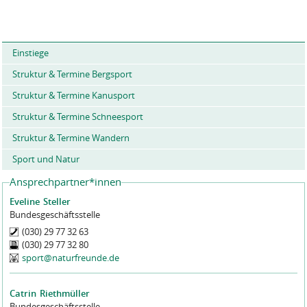
e
i
t
e
Einstiege
n
Struktur & Termine Bergsport
Struktur & Termine Kanusport
Struktur & Termine Schneesport
Struktur & Termine Wandern
Sport und Natur
Ansprechpartner*innen
Eveline
Steller
Bundesgeschäftsstelle
(030) 29 77 32 63
(030) 29 77 32 80
sport@naturfreunde.de
Catrin
Riethmüller
Bundesgeschäftsstelle