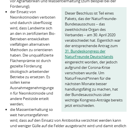
vor Agrarfabriken und Massentierhaltung (zum Beispiel bei der
Förderung);
der Einsatz von
Dieser Beschluss ist Teil eines
Neonikotinoiden verboten
Pakets, das der NaturFreunde-
und dadurch überflüssig
Bundesausschuss – das
wird, dass Landwirte sich
zweithöchste Organ des
an den in zertifizierten Bio-
Verbandes – am 30. April 2020
Betrieben entwickelten
verabschiedet hat. Eigentlich war
vielfältigen alternativen
der entsprechende Antrag zum
Methoden zu orientieren
31. Bundeskongress der
haben. Die unqualifizierte
NaturFreunde Deutschlands
Flächenprämie ist durch
eingereicht worden, der jedoch
gezielte Förderung
aufgrund der Corona-Krise
ökologisch arbeitender
verschoben wurde. Um
Betriebe zu ersetzen. Es
NaturFreund*innen für die
sollen keine
nächsten Monate besser
Ausnahmegenehmigunge
handlungsfähig zu machen, hat
n für Neonikotinoide und
der Bundesausschuss über
andere Pestizide erteilt
wichtige Kongress-Anträge bereits
werden;
jetzt entschieden.
die Massentierhaltung so
weit heruntergefahren
wird, dass auf den Einsatz von Antibiotika verzichtet werden kann
und weniger Gülle auf die Felder ausgebracht wird und damit endlich