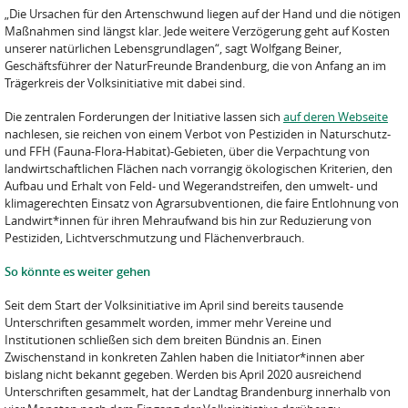
„Die Ursachen für den Artenschwund liegen auf der Hand und die nötigen
Maßnahmen sind längst klar. Jede weitere Verzögerung geht auf Kosten
unserer natürlichen Lebensgrundlagen“, sagt Wolfgang Beiner,
Geschäftsführer der NaturFreunde Brandenburg, die von Anfang an im
Trägerkreis der Volksinitiative mit dabei sind.
Die zentralen Forderungen der Initiative lassen sich
auf deren Webseite
nachlesen, sie reichen von einem Verbot von Pestiziden in Naturschutz-
und FFH (Fauna-Flora-Habitat)-Gebieten, über die Verpachtung von
landwirtschaftlichen Flächen nach vorrangig ökologischen Kriterien, den
Aufbau und Erhalt von Feld- und Wegerandstreifen, den umwelt- und
klimagerechten Einsatz von Agrarsubventionen, die faire Entlohnung von
Landwirt*innen für ihren Mehraufwand bis hin zur Reduzierung von
Pestiziden, Lichtverschmutzung und Flächenverbrauch.
So könnte es weiter gehen
Seit dem Start der Volksinitiative im April sind bereits tausende
Unterschriften gesammelt worden, immer mehr Vereine und
Institutionen schließen sich dem breiten Bündnis an. Einen
Zwischenstand in konkreten Zahlen haben die Initiator*innen aber
bislang nicht bekannt gegeben. Werden bis April 2020 ausreichend
Unterschriften gesammelt, hat der Landtag Brandenburg innerhalb von