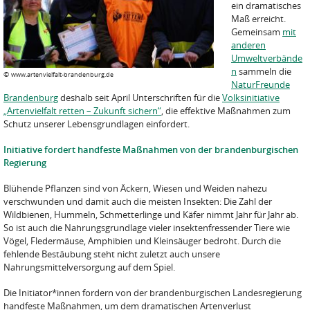
ein dramatisches
Maß erreicht.
Gemeinsam
mit
anderen
Umweltverbände
n
sammeln die
©
www.artenvielfalt-brandenburg.de
NaturFreunde
Brandenburg
deshalb seit April Unterschriften für die
Volksinitiative
„Artenvielfalt retten – Zukunft sichern“
, die effektive Maßnahmen zum
Schutz unserer Lebensgrundlagen einfordert.
Initiative fordert handfeste Maßnahmen von der brandenburgischen
Regierung
Blühende Pflanzen sind von Äckern, Wiesen und Weiden nahezu
verschwunden und damit auch die meisten Insekten: Die Zahl der
Wildbienen, Hummeln, Schmetterlinge und Käfer nimmt Jahr für Jahr ab.
So ist auch die Nahrungsgrundlage vieler insektenfressender Tiere wie
Vögel, Fledermäuse, Amphibien und Kleinsäuger bedroht. Durch die
fehlende Bestäubung steht nicht zuletzt auch unsere
Nahrungsmittelversorgung auf dem Spiel.
Die Initiator*innen fordern von der brandenburgischen Landesregierung
handfeste Maßnahmen, um dem dramatischen Artenverlust