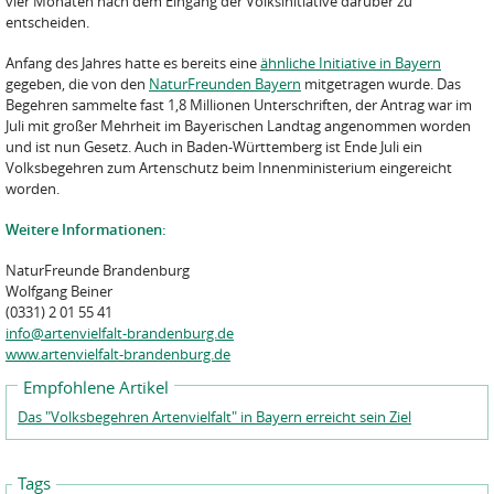
vier Monaten nach dem Eingang der Volksinitiative darüber zu
entscheiden.
Anfang des Jahres hatte es bereits eine
ähnliche Initiative in Bayern
gegeben, die von den
NaturFreunden Bayern
mitgetragen wurde. Das
Begehren sammelte fast 1,8 Millionen Unterschriften, der Antrag war im
Juli mit großer Mehrheit im Bayerischen Landtag angenommen worden
und ist nun Gesetz. Auch in Baden-Württemberg ist Ende Juli ein
Volksbegehren zum Artenschutz beim Innenministerium eingereicht
worden.
Weitere Informationen:
NaturFreunde Brandenburg
Wolfgang Beiner
(0331) 2 01 55 41
info@artenvielfalt-brandenburg.de
www.artenvielfalt-brandenburg.de
Empfohlene Artikel
Das "Volksbegehren Artenvielfalt" in Bayern erreicht sein Ziel
Tags