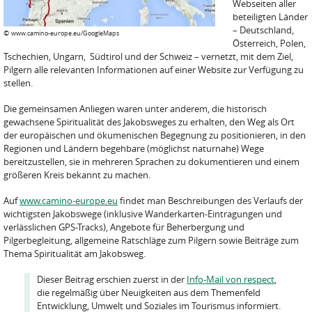
Webseiten aller
beteiligten Länder
– Deutschland,
©
www.camino-europe.eu/GoogleMaps
Österreich, Polen,
Tschechien, Ungarn, Südtirol und der Schweiz – vernetzt, mit dem Ziel,
Pilgern alle relevanten Informationen auf einer Website zur Verfügung zu
stellen.
Die gemeinsamen Anliegen waren unter anderem, die historisch
gewachsene Spiritualität des Jakobsweges zu erhalten, den Weg als Ort
der europäischen und ökumenischen Begegnung zu positionieren, in den
Regionen und Ländern begehbare (möglichst naturnahe) Wege
bereitzustellen, sie in mehreren Sprachen zu dokumentieren und einem
größeren Kreis bekannt zu machen.
Auf
www.camino-europe.eu
findet man Beschreibungen des Verlaufs der
wichtigsten Jakobswege (inklusive Wanderkarten-Eintragungen und
verlässlichen GPS-Tracks), Angebote für Beherbergung und
Pilgerbegleitung, allgemeine Ratschläge zum Pilgern sowie Beiträge zum
Thema Spiritualität am Jakobsweg.
Dieser Beitrag erschien zuerst in der
Info-Mail von respect
,
die regelmäßig über Neuigkeiten aus dem Themenfeld
Entwicklung, Umwelt und Soziales im Tourismus informiert.