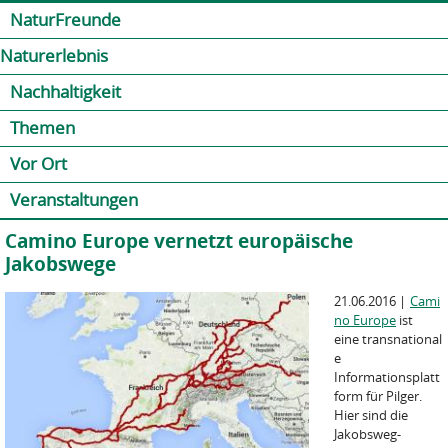
Jump to navigation
Kontakt
Presse
Shop
NaturFreunde
Naturerlebnis
Nachhaltigkeit
Themen
Vor Ort
Veranstaltungen
Camino Europe vernetzt europäische
Jakobswege
21.06.2016
|
Cami
no Europe
ist
eine transnational
e
Informationsplatt
form für Pilger.
Hier sind die
Jakobsweg-