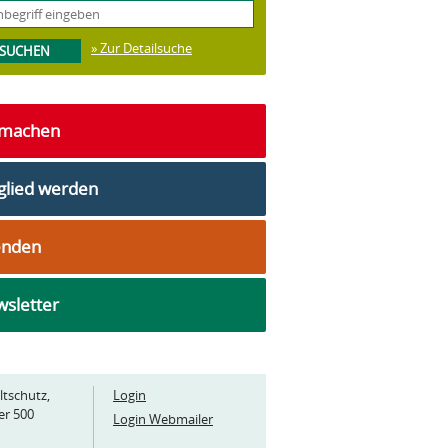
» Zur Detailsuche
tmachen
glied werden
enden
sletter
ltschutz,
Login
er 500
Login Webmailer