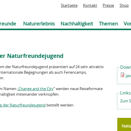
Jump to navigation
Startseite
Kontakt
Presse
Shop
reunde
Naturerlebnis
Nachhaltigkeit
Themen
Vor
er Naturfreundejugend
 der Naturfreundejugend präsentiert auf 24 sehr attraktiv
Down
 internationale Begegnungen als auch Feriencamps,
Ja
en.
em Namen „
Change and the City
“ werden neue Reiseformate
Links
altigkeit miteinander verknüpfen.
Zum S
p der Naturfreundejugend
bestellt werden.
Natu