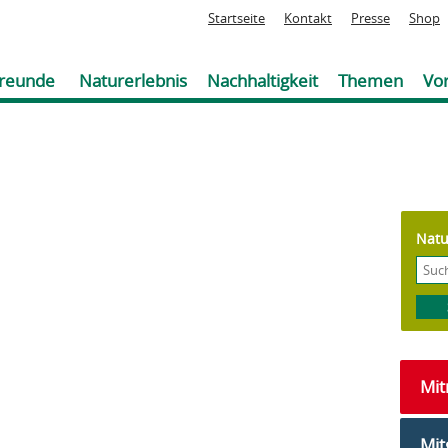
Jump to navigation
Startseite
Kontakt
Presse
Shop
reunde
Naturerlebnis
Nachhaltigkeit
Themen
Vor
Natu
Mi
Mit