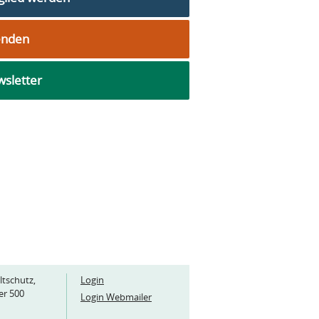
enden
sletter
ltschutz,
Login
er 500
Login Webmailer