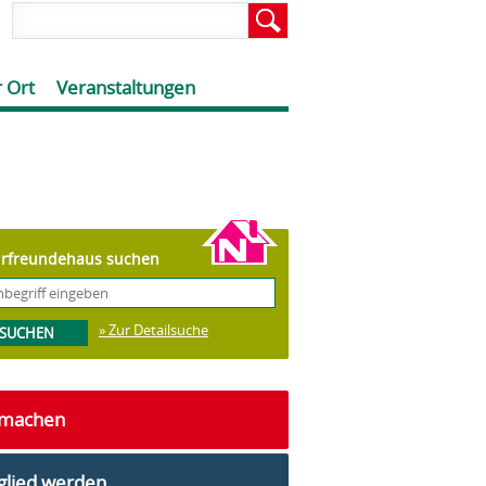
 Ort
Veranstaltungen
rfreundehaus suchen
» Zur Detailsuche
tmachen
glied werden