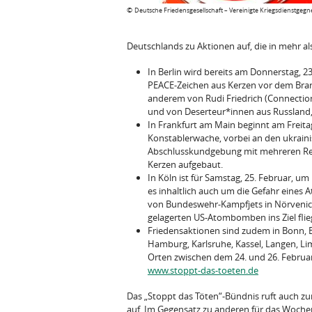
©
Deutsche Friedensgesellschaft – Vereinigte Kriegsdienstgeg
Deutschlands zu Aktionen auf, die in mehr al
In Berlin wird bereits am Donnerstag, 2
PEACE-Zeichen aus Kerzen vor dem Bran
anderem von Rudi Friedrich (Connection
und von Deserteur*innen aus Russland,
In Frankfurt am Main beginnt am Freita
Konstablerwache, vorbei an den ukraini
Abschlusskundgebung mit mehreren Red
Kerzen aufgebaut.
In Köln ist für Samstag, 25. Februar, u
es inhaltlich auch um die Gefahr eines 
von Bundeswehr-Kampfjets in Nörvenich 
gelagerten US-Atombomben ins Ziel flie
Friedensaktionen sind zudem in Bonn, B
Hamburg, Karlsruhe, Kassel, Langen, Li
Orten zwischen dem 24. und 26. Februar 
www.stoppt-das-toeten.de
Das „Stoppt das Töten“-Bündnis ruft auch 
auf. Im Gegensatz zu anderen für das Woche