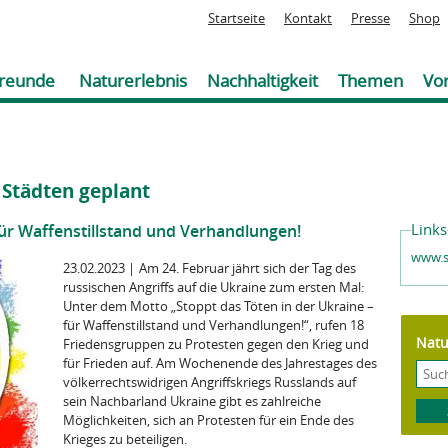
Jump to navigation
Startseite
Kontakt
Presse
Shop
reunde
Naturerlebnis
Nachhaltigkeit
Themen
Vor
 Städten geplant
Links
für Waffenstillstand und Verhandlungen!
www.s
23.02.2023
|
Am 24. Februar jährt sich der Tag des
russischen Angriffs auf die Ukraine zum ersten Mal:
Unter dem Motto „Stoppt das Töten in der Ukraine –
für Waffenstillstand und Verhandlungen!“, rufen 18
Natu
Friedensgruppen zu Protesten gegen den Krieg und
für Frieden auf.
Am Wochenende des Jahrestages des
völkerrechtswidrigen Angriffskriegs Russlands auf
sein Nachbarland Ukraine gibt es zahlreiche
Möglichkeiten, sich an Protesten für ein Ende des
Krieges zu beteiligen.