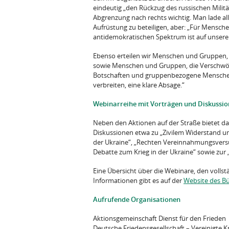
eindeutig „den Rückzug des russischen Militä
Abgrenzung nach rechts wichtig. Man lade al
Aufrüstung zu beteiligen, aber: „Für Mensc
antidemokratischen Spektrum ist auf unseren
Ebenso erteilen wir Menschen und Gruppen, di
sowie Menschen und Gruppen, die Verschw
Botschaften und gruppenbezogene Menschenf
verbreiten, eine klare Absage.“
Webinarreihe mit Vorträgen und Diskussi
Neben den Aktionen auf der Straße bietet d
Diskussionen etwa zu „Zivilem Widerstand un
der Ukraine“, „Rechten Vereinnahmungsversu
Debatte zum Krieg in der Ukraine“ sowie zur 
Eine Übersicht über die Webinare, den vollst
Informationen gibt es auf der
Website des B
Aufrufende Organisationen
Aktionsgemeinschaft Dienst für den Frieden |
Deutsche Friedensgesellschaft – Vereinigte 