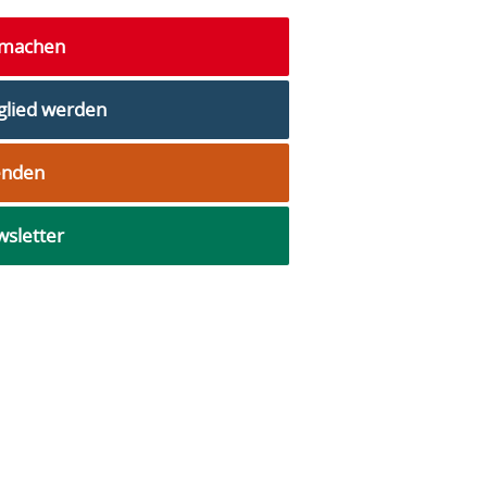
tmachen
glied werden
enden
sletter