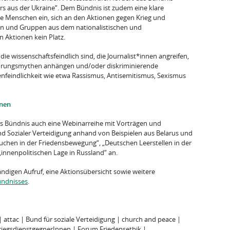
rs aus der Ukraine“. Dem Bündnis ist zudem eine klare
le Menschen ein, sich an den Aktionen gegen Krieg und
hen und Gruppen aus dem nationalistischen und
 Aktionen kein Platz.
e wissenschaftsfeindlich sind, die Journalist*innen angreifen,
örungsmythen anhängen und/oder diskriminierende
eindlichkeit wie etwa Rassismus, Antisemitismus, Sexismus
onen
as Bündnis auch eine Webinarreihe mit Vorträgen und
d Sozialer Verteidigung anhand von Beispielen aus Belarus und
chen in der Friedensbewegung“, „Deutschen Leerstellen in der
„innenpolitischen Lage in Russland“ an.
ändigen Aufruf, eine Aktionsübersicht sowie weitere
ündnisses
.
 attac | Bund für soziale Verteidigung | church and peace |
KriegsdienstgegnerInnen | Forum Friedensethik |