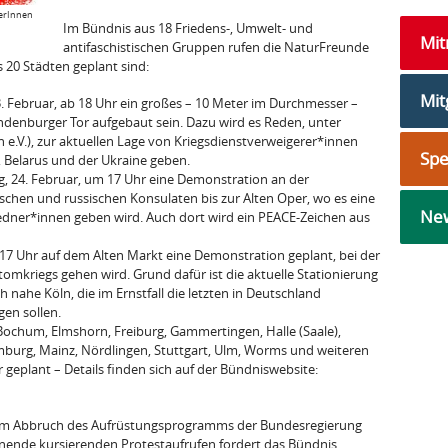
nerInnen
Im Bündnis aus 18 Friedens-, Umwelt- und
Mi
antifaschistischen Gruppen rufen die NaturFreunde
s 20 Städten geplant sind:
Mit
3. Februar, ab 18 Uhr ein großes – 10 Meter im Durchmesser –
denburger Tor aufgebaut sein. Dazu wird es Reden, unter
 e.V.), zur aktuellen Lage von Kriegsdienstverweigerer*innen
Sp
 Belarus und der Ukraine geben.
g, 24. Februar, um 17 Uhr eine Demonstration an der
schen und russischen Konsulaten bis zur Alten Oper, wo es eine
New
ner*innen geben wird. Auch dort wird ein PEACE-Zeichen aus
m 17 Uhr auf dem Alten Markt eine Demonstration geplant, bei der
Atomkriegs gehen wird. Grund dafür ist die aktuelle Stationierung
nahe Köln, die im Ernstfall die letzten in Deutschland
gen sollen.
ochum, Elmshorn, Freiburg, Gammertingen, Halle (Saale),
mburg, Mainz, Nördlingen, Stuttgart, Ulm, Worms und weiteren
geplant – Details finden sich auf der Bündniswebsite:
zum Abbruch des Aufrüstungsprogramms der Bundesregierung
nende kursierenden Protestaufrufen fordert das Bündnis