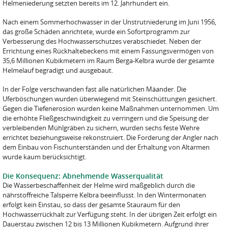
Helmeniederung setzten bereits im 12. Jahrhundert ein.
Nach einem Sommerhochwasser in der Unstrutniederung im Juni 1956,
das große Schäden anrichtete, wurde ein Sofortprogramm zur
Verbesserung des Hochwasserschutzes verabschiedet. Neben der
Errichtung eines Rückhaltebeckens mit einem Fassungsvermögen von
35,6 Millionen Kubikmetern im Raum Berga-Kelbra wurde der gesamte
Helmelauf begradigt und ausgebaut.
In der Folge verschwanden fast alle natürlichen Mäander. Die
Uferböschungen wurden überwiegend mit Steinschüttungen gesichert.
Gegen die Tiefenerosion wurden keine Maßnahmen unternommen. Um
die erhöhte Fließgeschwindigkeit zu verringern und die Speisung der
verbleibenden Mühlgräben zu sichern, wurden sechs feste Wehre
errichtet beziehungsweise rekonstruiert. Die Forderung der Angler nach
dem Einbau von Fischunterständen und der Erhaltung von Altarmen
wurde kaum berücksichtigt.
Die Konsequenz: Abnehmende Wasserqualität
Die Wasserbeschaffenheit der Helme wird maßgeblich durch die
nährstoffreiche Talsperre Kelbra beeinflusst. In den Wintermonaten
erfolgt kein Einstau, so dass der gesamte Stauraum für den
Hochwasserrückhalt zur Verfügung steht. In der übrigen Zeit erfolgt ein
Dauerstau zwischen 12 bis 13 Millionen Kubikmetern. Aufgrund ihrer