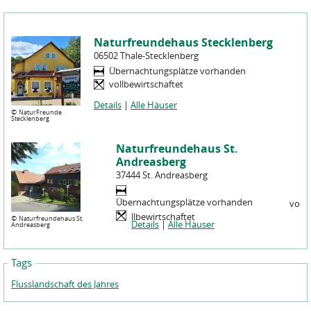
Naturfreundehaus Stecklenberg
06502 Thale-Stecklenberg
Übernachtungsplätze vorhanden
vollbewirtschaftet
Details
|
Alle Häuser
©
NaturFreunde
Stecklenberg
Naturfreundehaus St.
Andreasberg
37444 St. Andreasberg
Übernachtungsplätze vorhanden
vo
llbewirtschaftet
©
Naturfreundehaus St.
Details
|
Alle Häuser
Andreasberg
Tags
Flusslandschaft des Jahres