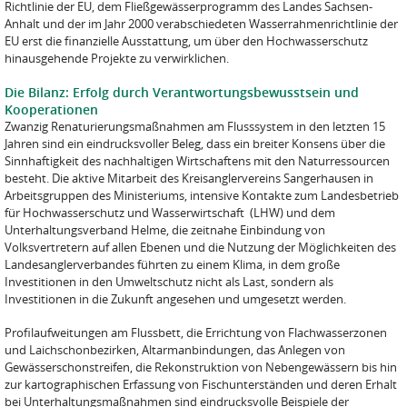
Richtlinie der EU, dem Fließgewässerprogramm des Landes Sachsen-
Anhalt und der im Jahr 2000 verabschiedeten Wasserrahmenrichtlinie der
EU erst die finanzielle Ausstattung, um über den Hochwasserschutz
hinausgehende Projekte zu verwirklichen.
Die Bilanz: Erfolg durch Verantwortungsbewusstsein und
Kooperationen
Zwanzig Renaturierungsmaßnahmen am Flusssystem in den letzten 15
Jahren sind ein eindrucksvoller Beleg, dass ein breiter Konsens über die
Sinnhaftigkeit des nachhaltigen Wirtschaftens mit den Naturressourcen
besteht. Die aktive Mitarbeit des Kreisanglervereins Sangerhausen in
Arbeitsgruppen des Ministeriums, intensive Kontakte zum Landesbetrieb
für Hochwasserschutz und Wasserwirtschaft (LHW) und dem
Unterhaltungsverband Helme, die zeitnahe Einbindung von
Volksvertretern auf allen Ebenen und die Nutzung der Möglichkeiten des
Landesanglerverbandes führten zu einem Klima, in dem große
Investitionen in den Umweltschutz nicht als Last, sondern als
Investitionen in die Zukunft angesehen und umgesetzt werden.
Profilaufweitungen am Flussbett, die Errichtung von Flachwasserzonen
und Laichschonbezirken, Altarmanbindungen, das Anlegen von
Gewässerschonstreifen, die Rekonstruktion von Nebengewässern bis hin
zur kartographischen Erfassung von Fischunterständen und deren Erhalt
bei Unterhaltungsmaßnahmen sind eindrucksvolle Beispiele der