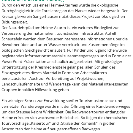
Durch den Anschluss eines Helme-Altarmes wurde die ökologische
Durchgängigkeit in die Forellenregion des Harzes wieder hergestellt. Der
Kreisanglerverein Sangerhausen nutzt dieses Projekt zur ökologischen
Bildungsarbeit.
Der Naturlehrpfad am Helme-Altarm ist ein weiteres Bindeglied zur
Verbesserung der naturnahen, touristischen Infrastruktur. Auf elf
Schautafeln werden dem Besucher interessante Informationen über die
Bewohner über und unter Wasser vermittelt und Zusammenhänge im
biologischen Gleichgewicht erläutert. Für Kinder und Jugendliche wurde
begleitendes Informationsmaterial zusammengetragen und in Form einer
PowerPoint-Präsentation anschaulich aufgearbeitet. Mit großzügiger
Unterstützung der Kreismedienstelle gelang es, allen Schulen des
Einzugsgebietes dieses Material in Form von Arbeitsblättern
bereitzustellen. Auch zur Vorbereitung auf Projektwochen,
Landschulaufenthalte und Wandertage kann das Material interessierten
Gruppen inhaltlich Hilfestellung geben.
Ein wichtiger Schritt zur Entwicklung sanfter Tourismuskonzepte und
vernetzter Wanderwege wurde mit der Öffnung eines Rundwanderweges
um den Stausee Kelbra Wirklichkeit. Die Radwandertouren entlang der
Helme erfreuen sich wachsender Beliebtheit. So folgen die thematischen
Tourvorschläge „Kaisertour“ und „Straße der Romanik“ in großen
Abschnitten der Helme auf neu geschaffenen Radwegen.