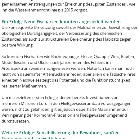
gemeinsamen Anstrengungen zur Erreichung des „guten Zustandes“, wie
ihn die Wasserahmenrichtlinie bis 2015 vorgibt.
Ein Erfolg: Neue Fischarten konnten angesiedelt werden
Die konsequente Umsetzung sowohl der Maßnahmen zur Gewährung der
ökologischen Durchgängigkeit, der Verbesserung des chemischen
Zustandes, als auch zur strukturellen Bereicherung des Habitats zeigen
positive Wirkung.
So konnten Fischarten wie Bachneunauge, Elritze, Quappe, Wels, Rapfen,
Moderlieschen und Ukelei nach Jahrzehnten des Fehlens im
Artenspektrum wieder nachgewiesen werden. Natürlich kann man noch
nicht von dauerhafter Artenrückkehr reden, aber allein die Tatsache ihres
erneuten Nachweises zeigt das Potential und die Funktionstüchtigkeit
realisierter Maßnahmen.
Um die erzielten ersten Erfolge, denen bereits Investitionen von
mehreren Millionen Euro in den Fließgewässerumbau vorausgegangen
waren, nicht zu gefährden, gilt es jedoch dauerhafte Maßnahmen zur
Verringerung der Kormoran-Prädation am Fließgewässer umgehend
durchzusetzen.
Weitere Erfolge: Sensibilisierung der Bewohner, sanfter
Tourismus und Umweltbildung