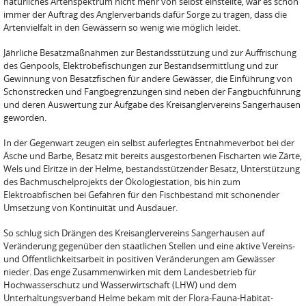
natürliches Artenspektrum nicht mehr von selbst einstellte, war es schon
immer der Auftrag des Anglerverbands dafür Sorge zu tragen, dass die
Artenvielfalt in den Gewässern so wenig wie möglich leidet.
Jährliche Besatzmaßnahmen zur Bestandsstützung und zur Auffrischung
des Genpools, Elektrobefischungen zur Bestandsermittlung und zur
Gewinnung von Besatzfischen für andere Gewässer, die Einführung von
Schonstrecken und Fangbegrenzungen sind neben der Fangbuchführung
und deren Auswertung zur Aufgabe des Kreisanglervereins Sangerhausen
geworden.
In der Gegenwart zeugen ein selbst auferlegtes Entnahmeverbot bei der
Äsche und Barbe, Besatz mit bereits ausgestorbenen Fischarten wie Zärte,
Wels und Elritze in der Helme, bestandsstützender Besatz, Unterstützung
des Bachmuschelprojekts der Ökologiestation, bis hin zum
Elektroabfischen bei Gefahren für den Fischbestand mit schonender
Umsetzung von Kontinuität und Ausdauer.
So schlug sich Drängen des Kreisanglervereins Sangerhausen auf
Veränderung gegenüber den staatlichen Stellen und eine aktive Vereins-
und Öffentlichkeitsarbeit in positiven Veränderungen am Gewässer
nieder. Das enge Zusammenwirken mit dem Landesbetrieb für
Hochwasserschutz und Wasserwirtschaft (LHW) und dem
Unterhaltungsverband Helme bekam mit der Flora-Fauna-Habitat-