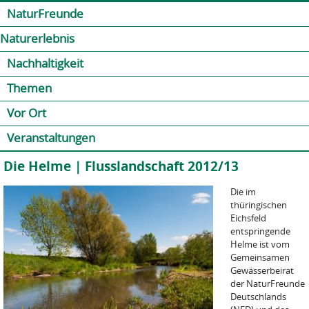
Jump to navigation
Kontakt
Presse
Shop
NaturFreunde
Naturerlebnis
Nachhaltigkeit
Themen
Vor Ort
Veranstaltungen
Die Helme | Flusslandschaft 2012/13
Die im
thüringischen
Eichsfeld
entspringende
Helme ist vom
Gemeinsamen
Gewässerbeirat
der NaturFreunde
Deutschlands