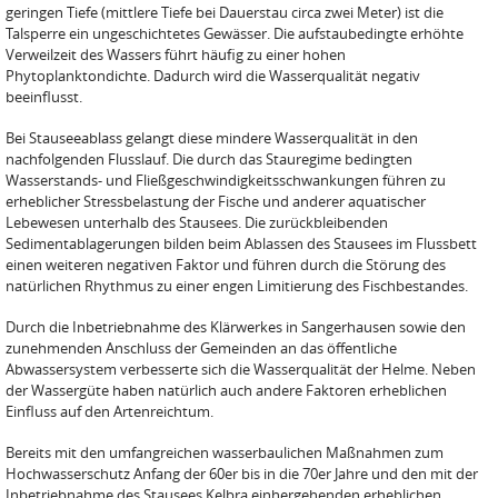
geringen Tiefe (mittlere Tiefe bei Dauerstau circa zwei Meter) ist die
Talsperre ein ungeschichtetes Gewässer. Die aufstaubedingte erhöhte
Verweilzeit des Wassers führt häufig zu einer hohen
Phytoplanktondichte. Dadurch wird die Wasserqualität negativ
beeinflusst.
Bei Stauseeablass gelangt diese mindere Wasserqualität in den
nachfolgenden Flusslauf. Die durch das Stauregime bedingten
Wasserstands- und Fließgeschwindigkeitsschwankungen führen zu
erheblicher Stressbelastung der Fische und anderer aquatischer
Lebewesen unterhalb des Stausees. Die zurückbleibenden
Sedimentablagerungen bilden beim Ablassen des Stausees im Flussbett
einen weiteren negativen Faktor und führen durch die Störung des
natürlichen Rhythmus zu einer engen Limitierung des Fischbestandes.
Durch die Inbetriebnahme des Klärwerkes in Sangerhausen sowie den
zunehmenden Anschluss der Gemeinden an das öffentliche
Abwassersystem verbesserte sich die Wasserqualität der Helme. Neben
der Wassergüte haben natürlich auch andere Faktoren erheblichen
Einfluss auf den Artenreichtum.
Bereits mit den umfangreichen wasserbaulichen Maßnahmen zum
Hochwasserschutz Anfang der 60er bis in die 70er Jahre und den mit der
Inbetriebnahme des Stausees Kelbra einhergehenden erheblichen