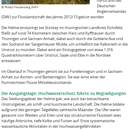
(NFD) und des
Deutschen
©
Philipp Freudenberg, DAFV
Anglerverbandes
(DAV) zur Flusslandschaft des Jahres 2012/13 gekürt worden.
Die Helme enstpringt bei Stöckey im thüringischen Landkreis Eichsfeld,
fließt auf rund 74 Kilometern zwischen Harz und Kyffhäuser durch
Thüringen und Sachsen-Anhalt, dabei auch durch die Goldene Aue und
den Südrand der Sangerhäuser Mulde, um schließlich bei Kalbsrieth in die
Unstrut zu münden. Dabei wird ein Einzugsgebiet von etwa 1.316
Quadratkilometern über Unstrut, Saale und Elbe in die Nordsee
entwässert.
Im Oberlauf in Thüringen gehört sie zur Forellenregion und in Sachsen-
Anhalt zur Äschen- und Barbenregion. Sie war einst einer der
fischreichsten Flüsse Mitteldeutschlands.
Die Ausgangslage: Hochwasserschutz führte zu Begradigungen
Das Siedlungsgebiet der Helme galt, wie auch das benachbarte
Unstrutgebiet, als schilf- und buschreiche Landschaft. Die Helme bildete
aufgrund des geringen Talgefälles zahlreiche Mäander. Die Ufer waren
gesäumt von Weiden und Erlen und das strukturreiche Flussbett wies
häufige Anbrüche, tiefe Kolke und Furten auf. Erste systematische
wasserbauliche Aktivitäten in der hochwassergefährdeten