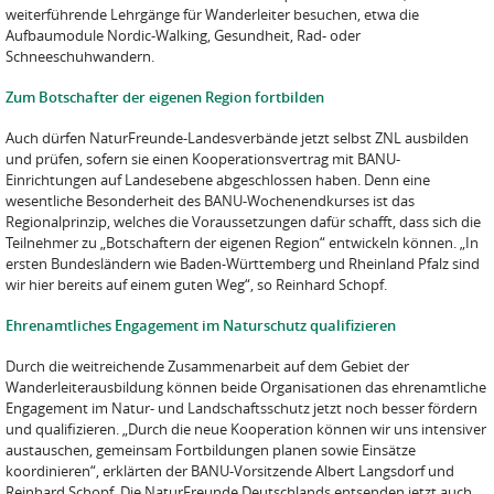
weiterführende Lehrgänge für Wanderleiter besuchen, etwa die
Aufbaumodule Nordic-Walking, Gesundheit, Rad- oder
Schneeschuhwandern.
Zum Botschafter der eigenen Region fortbilden
Auch dürfen NaturFreunde-Landesverbände jetzt selbst ZNL ausbilden
und prüfen, sofern sie einen Kooperationsvertrag mit BANU-
Einrichtungen auf Landesebene abgeschlossen haben. Denn eine
wesentliche Besonderheit des BANU-Wochenendkurses ist das
Regionalprinzip, welches die Voraussetzungen dafür schafft, dass sich die
Teilnehmer zu „Botschaftern der eigenen Region“ entwickeln können. „In
ersten Bundesländern wie Baden-Württemberg und Rheinland Pfalz sind
wir hier bereits auf einem guten Weg“, so Reinhard Schopf.
Ehrenamtliches Engagement im Naturschutz qualifizieren
Durch die weitreichende Zusammenarbeit auf dem Gebiet der
Wanderleiterausbildung können beide Organisationen das ehrenamtliche
Engagement im Natur- und Landschaftsschutz jetzt noch besser fördern
und qualifizieren. „Durch die neue Kooperation können wir uns intensiver
austauschen, gemeinsam Fortbildungen planen sowie Einsätze
koordinieren“, erklärten der BANU-Vorsitzende Albert Langsdorf und
Reinhard Schopf. Die NaturFreunde Deutschlands entsenden jetzt auch