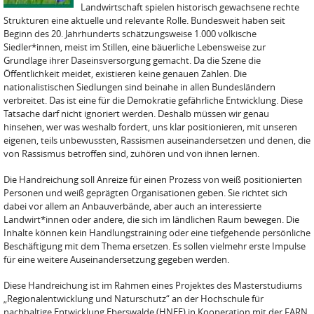
Landwirtschaft spielen historisch gewachsene rechte
Strukturen eine aktuelle und relevante Rolle. Bundesweit haben seit
Beginn des 20. Jahrhunderts schätzungsweise 1.000 völkische
Siedler*innen, meist im Stillen, eine bäuerliche Lebensweise zur
Grundlage ihrer Daseinsversorgung gemacht. Da die Szene die
Öffentlichkeit meidet, existieren keine genauen Zahlen. Die
nationalistischen Siedlungen sind beinahe in allen Bundesländern
verbreitet. Das ist eine für die Demokratie gefährliche Entwicklung. Diese
Tatsache darf nicht ignoriert werden. Deshalb müssen wir genau
hinsehen, wer was weshalb fordert, uns klar positionieren, mit unseren
eigenen, teils unbewussten, Rassismen auseinandersetzen und denen, die
von Rassismus betroffen sind, zuhören und von ihnen lernen.
Die Handreichung soll Anreize für einen Prozess von weiß positionierten
Personen und weiß geprägten Organisationen geben. Sie richtet sich
dabei vor allem an Anbauverbände, aber auch an interessierte
Landwirt*innen oder andere, die sich im ländlichen Raum bewegen. Die
Inhalte können kein Handlungstraining oder eine tiefgehende persönliche
Beschäftigung mit dem Thema ersetzen. Es sollen vielmehr erste Impulse
für eine weitere Auseinandersetzung gegeben werden.
Diese Handreichung ist im Rahmen eines Projektes des Masterstudiums
„Regionalentwicklung und Naturschutz“ an der Hochschule für
nachhaltige Entwicklung Eberswalde (HNEE) in Kooperation mit der FARN