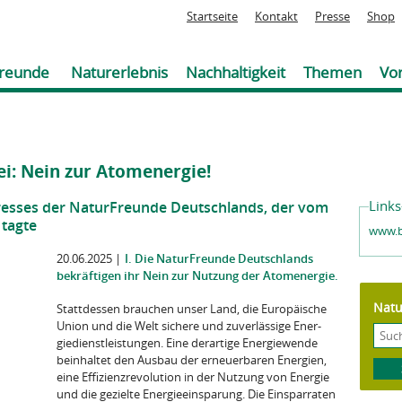
Jump to navigation
Startseite
Kontakt
Presse
Shop
reunde
Naturerlebnis
Nachhaltigkeit
Themen
Vor
i: Nein zur Atomenergie!
Links
resses der NaturFreunde Deutschlands, der vom
 tagte
www.b
20.06.2025
|
I. Die NaturFreunde Deutschlands
bekräftigen ihr Nein zur Nutzung der Atomenergie.
Natu
Stattdessen brauchen unser Land, die Europäische
Union und die Welt sichere und zuverlässige Ener­
giedienstleistungen. Eine derartige Energiewende
beinhaltet den Ausbau der erneuerbaren Energien,
eine Effizienzrevolution in der Nutzung von Energie
und die gezielte Energieeinsparung. Die Einsparraten