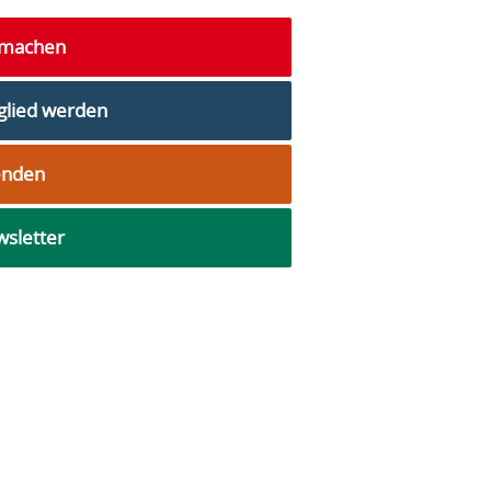
tmachen
glied werden
enden
sletter