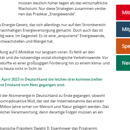
müssen deutlich höher liegen als das wirtschaftliche
Wachstum. Nur diese Strategien zusammen verdie­
Mi
nen das Prädikat „Energiewende“.
ner­gie-Gesetz, das sich allerdings nur auf den Strombe­reich
Mit
r nachhaltigen Energieversorgung gemacht. Doch auch das ist
ig wäre. Im Gegenteil: Es ist eine „amputierte“ Ener­giewende,
Schwachstellen und Mängel hat.
Sp
ung auf E-Mobilität nur langsam voran. Es fehlt an den
ität und die notwendige sozial-ökologische Verkehrswende. Vor
New
e­dürfte es einer großzügigen Förderung hin zu einem klima- und
heute nicht in Sicht ist.
 April 2023 in Deutschland die letzten drei kommerziel­len
nd Emsland vom Netz gegangen sind.
el der Atomenergie in Deutschland zu Ende gegangen, ob­wohl
hochradioaktive Müll, der seit der Inbetriebnahme des ersten
 Million Jahre sicher vor Mensch und Natur ge­lagert werden. Das
licher Verantwortung, denn derartige Folgen müssen an ein
kani­sche Präsident Dwight D. Eisenhower das Programm