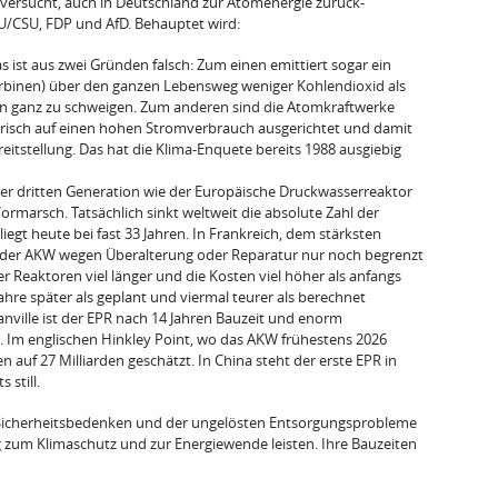
er­sucht, auch in Deutschland zur Atomenergie zurück­
/CSU, FDP und AfD. Behauptet wird:
s ist aus zwei Gründen falsch: Zum einen emittiert sogar ein
i­nen) über den ganzen Lebensweg weniger Koh­lendioxid als
n ganz zu schweigen. Zum anderen sind die Atomkraftwerke
torisch auf einen hohen Stromver­brauch ausgerichtet und damit
reitstellung. Das hat die Klima-Enquete bereits 1988 ausgiebig
r drit­ten Generation wie der Europäische Druckwas­serreaktor
rmarsch. Tatsächlich sinkt weltweit die absolute Zahl der
liegt heute bei fast 33 Jahren. In Frankreich, dem stärksten
el der AKW wegen Überalterung oder Reparatur nur noch begrenzt
er Reaktoren viel länger und die Kosten viel höher als anfangs
ahre später als geplant und viermal teurer als berechnet
manville ist der EPR nach 14 Jahren Bauzeit und enorm
 Im eng­lischen Hinkley Point, wo das AKW frühestens 2026
en auf 27 Milliarden geschätzt. In China steht der erste EPR in
 still.
Sicher­heitsbedenken und der ungelösten Entsorgungsprob­leme
zum Klimaschutz und zur Energiewende leisten. Ihre Bauzeiten