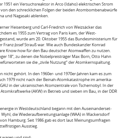
 1951 ein Versuchsreaktor in Arco (Idaho) elektrischen Strom
h von den schrecklichen Folgen der beiden Atombom­benabwürfe
ima und Nagasaki ablenken.
erner Heisenberg und Carl-Friedrich von Weizsäcker das
chdem es 1955 zum Vertrag von Paris kam, der West­
ugestand, wurde am 20. Oktober 1955 das Bundesministerium für
er Franz-Josef Strauß war. Wie auch Bundeskanzler Konrad
mare Know-how für den Bau deutscher Atomwaffen zu nutzen.
nger 18“, zu denen die Nobelpreisträger Max Born, Otto Hahn
fürworteten sie die „zivile Nutzung“ der Atomkernspaltung.
n nicht gehört. In den 1960er- und 1970er-Jahren kam es zum
uch 1979 nicht nach der Beinah-Atomkatastrophe im amerika­
GAU in der ukrainischen Atomzentrale von Tschernobyl. In der
 Atomkraftwerke (AKW) in Betrieb und sieben im Bau, in der DDR
nergie in Westdeutschland begann mit den Auseinanderset­
Wyhl, die Wiederaufbereitungsanlage (WAA) in Wackers­dorf
von Hamburg. Seit 1986 gab es dort laut Meinungsumfra­gen
telfristigen Ausstieg.
g waren und sind: