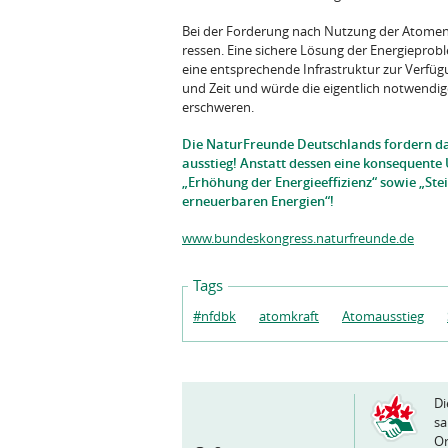
Bei der Forderung nach Nutzung der Atomene
ressen. Eine sichere Lösung der Energieprobl
eine entsprechende Infrastruktur zur Ver­f
und Zeit und würde die eigentlich notwendig
erschweren.
Die NaturFreunde Deutschlands fordern da
ausstieg! Anstatt dessen eine konsequent
„Erhöhung der Energieeffizienz“ sowie „Ste
erneuerbaren Energien“!
www.bundeskongress.naturfreunde.de
Tags
#nfdbk
atomkraft
Atomausstieg
Di
sa
Or