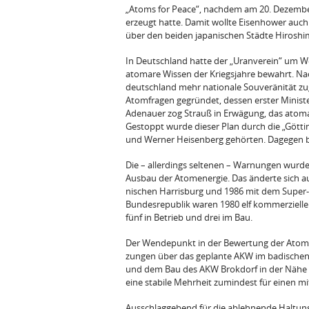
„Atoms for Peace“, nachdem am 20. Dezember
erzeugt hatte. Damit wollte Eisenhower auc
über den beiden japanischen Städte Hi­rosh
In Deutschland hatte der „Uranverein“ um W
atomare Wissen der Kriegsjahre bewahrt. Na
deutschland mehr nationale Souveränität z
Atomfragen gegründet, dessen erster Minist
Adenauer zog Strauß in Erwägung, das ato­
Gestoppt wurde dieser Plan durch die „Götti
und Werner Heisenberg gehörten. Dagegen be
Die – allerdings seltenen – Warnungen wurde
Ausbau der Atomenergie. Das änderte sich a
nischen Harrisburg und 1986 mit dem Super-
Bundesrepublik waren 1980 elf kommerzielle
fünf in Betrieb und drei im Bau.
Der Wendepunkt in der Bewertung der Atome
zungen über das geplante AKW im badischen 
und dem Bau des AKW Brokdorf in der Nähe 
eine stabile Mehrheit zumindest für einen mit­
Ausschlaggebend für die ablehnende Haltun