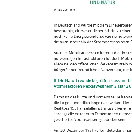
©
BAR PACIFICO
In Deutschland wurde mit dem Erneuerbaren-E
beschränkt, ein wesentlicher Schritt zu eine
noch keine Energiewende, so wie sie notwen­d
die auch innerhalb des Strombereichs noch 
Auch im Mobilitätsbereich kommt die Umstell
notwendigen Infrastrukturen für die E-Mobil
allem bei den öffentlichen Verkehrsmitteln b
bürger*innenfreundlichen Nahverkehr, der bis 
II. Die NaturFreunde begrüßen, dass am 15.
Atomreaktoren Neckarwestheim 2, Isar 2 u
Damit ist das kurze und immens teure Kapit
die Folgen unendlich lange nachwirken. Der 
Reaktors 1951 angefallen ist, muss über eine
sprengt alle bekannten Dimensi­onen mensch
gesichertes Vorauswissen ge­bunden sein.
Am 20. Dezember 1951 verkündete der ameri