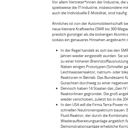
Vor allem Vertreter*innen der Industrie, die
spielsweise die IT-Industrie, insbesondere m
auch die Individuelle E-Mobilität, sind häuf
Ähnliches ist von der Automobilwirtschaft be
neue kleinere Kraftwerke (SMR bis 300 Megawa
preislich günstiger als die bisherigen Atomkra
sodass ein genaueres Hinsehen ange­bracht is
In der Regel handelt es sich bei den SM
Jahren wieder eingestellt wurden. Sie sol
zu einer höheren Brennstoffaus­nutzung
Neben einigen Prototypen (Schneller ga
Leichtwasserreaktor, natrium- oder blei
Reaktoren in Betrieb. Das Bundesamt f
Gutachten durchweg zu einer negativen B
Dennoch haben 14 Staaten das „Gen IV I
Reaktorlinien gegründet. Die groß ange
wieder verschoben, zuletzt bis in die 20
In den USA will die Firma Terra-Power 
schnellen Neutronenspektrum bauen. Be­te
Fluid-Reaktor, der durch die Kom­binati
Wiederaufbereitungsanlage an­geblich fa
Demonstrationsanlage erheb­liche Korr