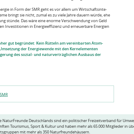
rgie in Form der SMR geht es vor allem um Wirtschaftsinte­
eme bringt sie nicht, zumal es zu viele Jahre dauern würde, ehe
ügung stünde. Das wäre eine enorme Verschwen­dung von Geld
en Investitionen in Energieeffizienz und erneuerbare Energien
her gut begründet: Kein Rütteln am vereinbarten Atom­
e Umset­zung der Energiewende mit den Kernelementen
ige­rung des sozial- und naturverträglichen Ausbaus der
SMR
e NaturFreunde Deutschlands sind ein politischer Freizeitverband für Umwe
nften Tourismus, Sport & Kultur und haben mehr als 65.000 Mitglieder in üb
tsgruppen mit mehr als 350 Naturfreundehäusern.