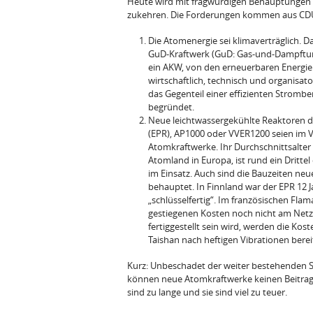
Heute wird mit fragwürdigen Behauptungen v
zukehren. Die Forderungen kommen aus CDU
Die Atomenergie sei klimaverträglich. Da
GuD-Kraftwerk (GuD: Gas-und-Dampfturb
ein AKW, von den erneuerbaren Energie
wirtschaftlich, technisch und organisa
das Gegenteil einer effizienten Strombe
begründet.
Neue leichtwassergekühlte Reaktoren de
(EPR), AP1000 oder VVER1200 seien im Vo
Atomkraftwerke. Ihr Durch­schnittsalter 
Atomland in Europa, ist rund ein Dritt
im Einsatz. Auch sind die Bauzeiten neu
be­hauptet. In Finnland war der EPR 12 J
„schlüsselfertig“. Im französischen Fla
gestiegenen Kosten noch nicht am Netz.
fertiggestellt sein wird, werden die Kost
Taishan nach heftigen Vibrationen bereits
Kurz: Unbeschadet der weiter bestehenden 
können neue Atomkraftwerke keinen Beitrag 
sind zu lange und sie sind viel zu teuer.