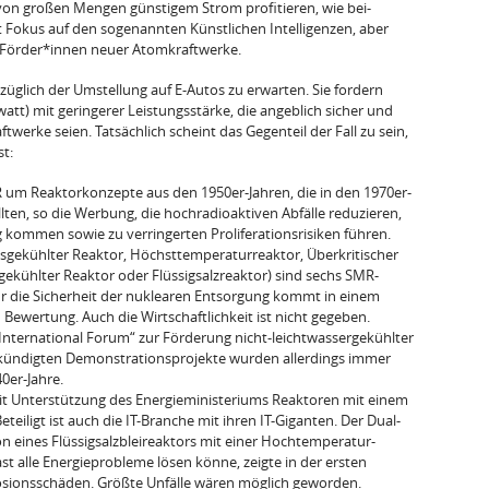
 von gro­ßen Mengen günstigem Strom profitieren, wie bei­
it Fokus auf den sogenannten Künstlichen Intelligenzen, aber
ig För­der*innen neuer Atomkraftwerke.
züglich der Umstellung auf E-Autos zu erwarten. Sie fordern
tt) mit geringerer Leistungsstärke, die angeblich sicher und
ft­werke seien. Tatsächlich scheint das Gegenteil der Fall zu sein,
t:
R um Re­aktorkonzepte aus den 1950er-Jahren, die in den 1970er-
l­ten, so die Werbung, die hochradioaktiven Ab­fälle reduzieren,
 kommen sowie zu verringerten Proliferationsrisiken führen.
sgekühlter Reaktor, Höchsttempera­turreaktor, Überkritischer
gekühlter Reaktor oder Flüssig­salzreaktor) sind sechs SMR-
ür die Sicherheit der nuklearen Entsorgung kommt in einem
ewertung. Auch die Wirt­schaftlichkeit ist nicht gegeben.
nternati­onal Forum“ zur Förderung nicht-leichtwasserge­kühlter
­kündigten Demonstrationsprojekte wurden aller­dings immer
40er-Jahre.
mit Unter­stützung des Energieministeriums Reaktoren mit einem
iligt ist auch die IT-Branche mit ihren IT-Gigan­ten. Der Dual-
on eines Flüssigsalzbleireaktors mit einer Hochtemperatur-
st alle Energieprobleme lösen könne, zeigte in der ersten
osionsschäden. Größte Unfälle wären möglich geworden.