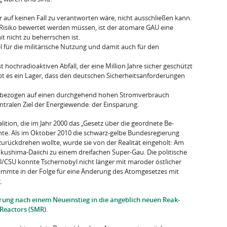
er auf keinen Fall zu verantworten wäre, nicht aus­schließen kann.
 Risiko bewertet werden müssen, ist der atomare GAU eine
t nicht zu beherrschen ist.
 für die militärische Nutzung und damit auch für den
hoch­radioaktiven Abfall, der eine Million Jahre sicher geschützt
t es ein Lager, dass den deutschen Sicher­heitsanforderungen
mbezogen auf einen durchgehend hohen Stromverbrauch
ntralen Ziel der Energiewende: der Einsparung.
lition, die im Jahr 2000 das „Gesetz über die geordnete Be­
te. Als im Oktober 2010 die schwarz-gelbe Bundesregierung
urück­drehen wollte, wurde sie von der Realität eingeholt: Am
u­shima-Daiichi zu einem dreifachen Super-Gau. Die politische
U/CSU konnte Tschernobyl nicht länger mit ma­roder östlicher
timmte in der Folge für eine Änderung des Atomgesetzes mit
.
erung nach einem Neueinstieg in die angeblich neuen Reak­
Reac­tors (SMR).