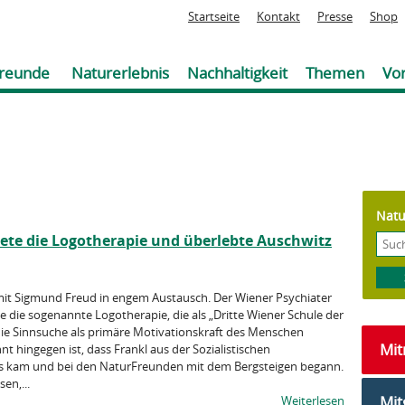
Jump to navigation
Startseite
Kontakt
Presse
Shop
reunde
Naturerlebnis
Nachhaltigkeit
Themen
Vor
Natu
ete die Logotherapie und überlebte Auschwitz
mit Sigmund Freud in engem Austausch. Der Wiener Psychiater
die sogenannte Logotherapie, die als „Dritte Wiener Schule der
die Sinnsuche als primäre Motivationskraft des Menschen
Mi
t hingegen ist, dass Frankl aus der Sozialistischen
hs kam und bei den NaturFreunden mit dem Bergsteigen begann.
en,...
Mit
Weiterlesen