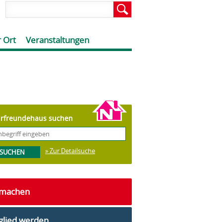
 Ort
Veranstaltungen
rfreundehaus suchen
» Zur Detailsuche
tmachen
glied werden