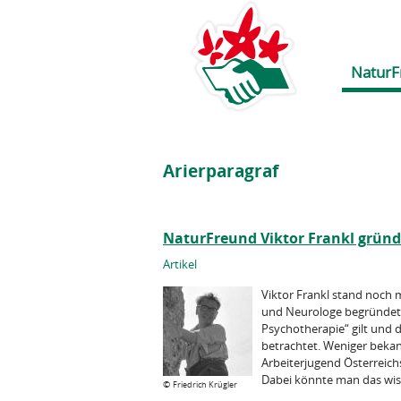
NaturF
Arierparagraf
NaturFreund Viktor Frankl gründ
Artikel
Viktor Frankl stand noch 
und Neurologe begründete 
Psychotherapie“ gilt und 
betrachtet. Weniger bekann
Arbeiterjugend Österreic
Dabei könnte man das wiss
©
Friedrich Krügler