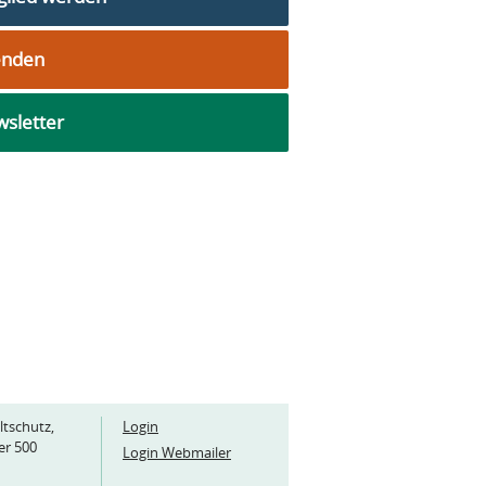
enden
sletter
ltschutz,
Login
er 500
Login Webmailer