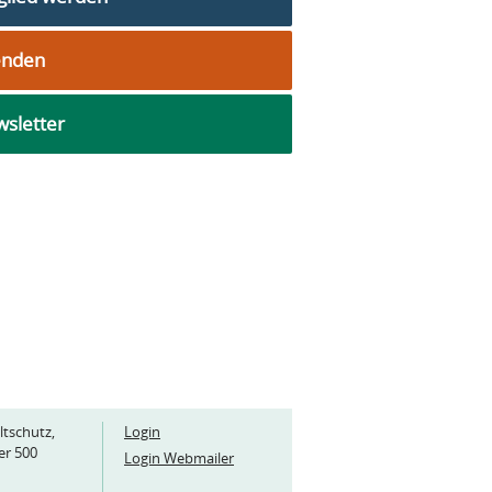
enden
sletter
ltschutz,
Login
er 500
Login Webmailer