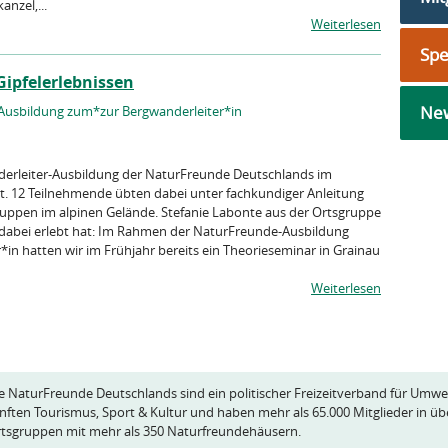
n­zel,...
Weiterlesen
Sp
Gipfelerlebnissen
New
-Ausbildung zum*zur Bergwanderleiter*in
nderleiter-Ausbildung der NaturFreunde Deutschlands im
tt. 12 Teilnehmende übten dabei unter fachkundiger Anleitung
ppen im alpinen Gelände. Stefanie Labonte aus der Ortsgruppe
e dabei erlebt hat: Im Rahmen der NaturFreunde-Ausbildung
in hatten wir im Frühjahr bereits ein Theorieseminar in Grainau
Weiterlesen
e NaturFreunde Deutschlands sind ein politischer Freizeitverband für Umwe
nften Tourismus, Sport & Kultur und haben mehr als 65.000 Mitglieder in üb
tsgruppen mit mehr als 350 Naturfreundehäusern.