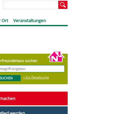
 Ort
Veranstaltungen
rfreundehaus suchen
» Zur Detailsuche
tmachen
glied werden