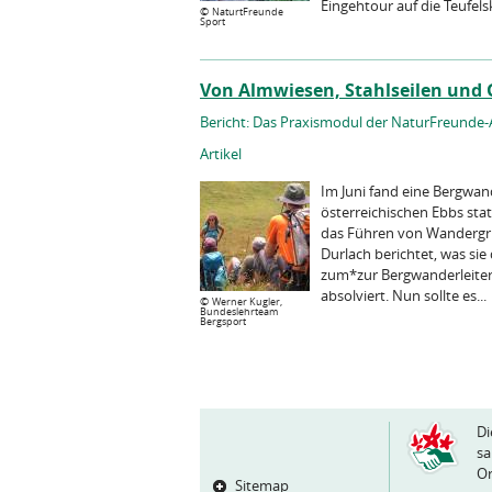
Eingehtour auf die Teufelska
©
NaturtFreunde
Sport
Von Almwiesen, Stahlseilen und 
Bericht: Das Praxismodul der NaturFreunde
Artikel
Im Juni fand eine Bergwa
österreichischen Ebbs sta
das Führen von Wandergru
Durlach berichtet, was si
zum*zur Bergwanderleiter*
absolviert. Nun sollte es...
©
Werner Kugler,
Bundeslehrteam
Bergsport
Di
sa
Or
Sitemap