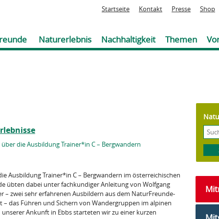
Jump to navigation
Startseite
Kontakt
Presse
Shop
reunde
Naturerlebnis
Nachhaltigkeit
Themen
Vor
Natu
rlebnisse
über die Ausbildung Trainer*in C – Bergwandern
die Ausbildung Trainer*in C – Bergwandern im österreichischen
de übten dabei unter fachkundiger Anlei­tung von Wolfgang
Mi
er – zwei sehr erfahrenen Ausbildern aus dem NaturFreunde-
t – das Führen und Sichern von Wan­dergruppen im alpinen
 unserer Ankunft in Ebbs starteten wir zu einer kurzen
Mit