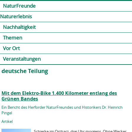
Jump to navigation
Kontakt
Presse
Shop
NaturFreunde
Naturerlebnis
Nachhaltigkeit
Themen
Vor Ort
Veranstaltungen
deutsche Teilung
Mit dem Elektro-Bike 1.400 Kilometer entlang des
Grünen Bandes
Ein Bericht des Herforder NaturFreundes und Historikers Dr. Heinrich
Pingel
Artikel
Schierke im Ostharz, drei Uhr morgens. Ohne Wecker