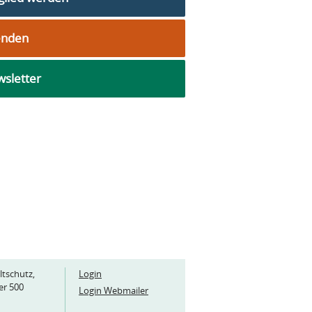
enden
sletter
ltschutz,
Login
er 500
Login Webmailer