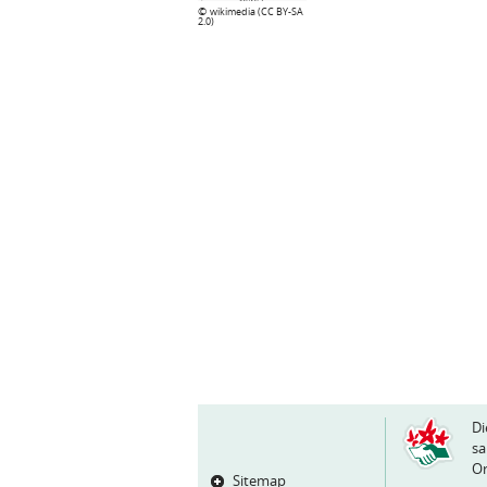
©
wikimedia (CC BY-SA
2.0)
Di
sa
Or
Sitemap