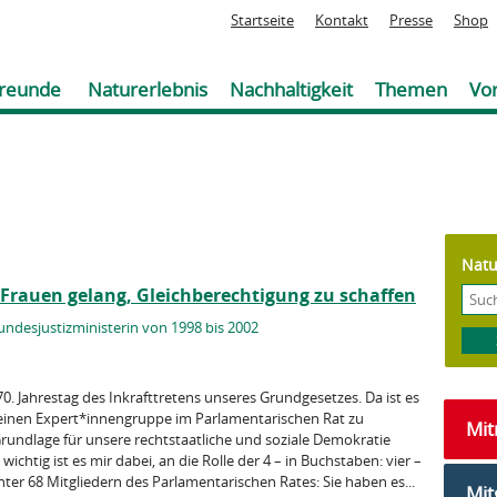
Jump to navigation
Startseite
Kontakt
Presse
Shop
reunde
Naturerlebnis
Nachhaltigkeit
Themen
Vor
Natu
r Frauen gelang, Gleichberechtigung zu schaffen
undesjustizministerin von 1998 bis 2002
70. Jahrestag des Inkrafttretens unseres Grundgesetzes. Da ist es
kleinen Expert*innengruppe im Parlamentarischen Rat zu
Mi
 Grundlage für unsere rechtstaatliche und soziale Demokratie
ichtig ist es mir dabei, an die Rolle der 4 – in Buchstaben: vier –
nter 68 Mitgliedern des Parlamentarischen Rates: Sie haben es...
Mit