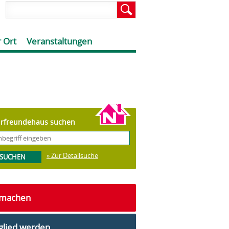
 Ort
Veranstaltungen
rfreundehaus suchen
» Zur Detailsuche
tmachen
glied werden