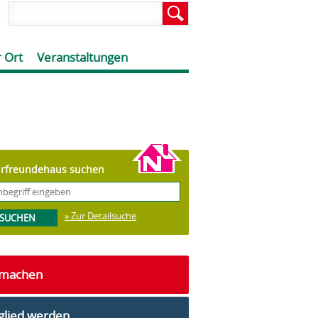
 Ort
Veranstaltungen
rfreundehaus suchen
» Zur Detailsuche
tmachen
glied werden