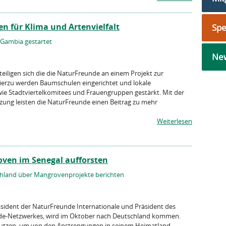
 für Klima und Artenvielfalt
Sp
 Gambia gestartet
New
eiligen sich die die NaturFreunde an einem Projekt zur
erzu werden Baumschulen eingerichtet und lokale
ie Stadtviertelkomitees und Frauengruppen gestärkt. Mit der
ung leisten die NaturFreunde einen Beitrag zu mehr
Weiterlesen
ven im Senegal aufforsten
hland über Mangrovenprojekte berichten
ident der NaturFreunde Internationale und Präsident des
nde-Netzwerkes, wird im Oktober nach Deutschland kommen.
r nutzen, um von den Anstrengungen in seinem Heimatland