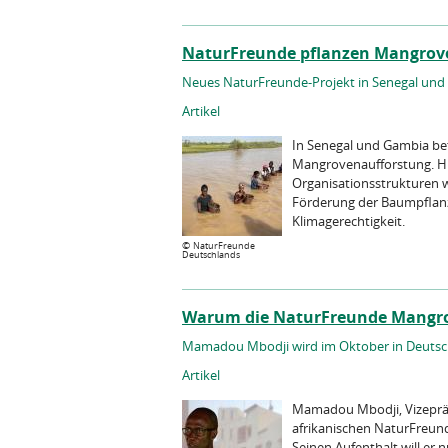
NaturFreunde pflanzen Mangroven
Neues NaturFreunde-Projekt in Senegal und
Artikel
In Senegal und Gambia bet
Mangrovenaufforstung. Hi
Organisationsstrukturen w
Förderung der Baumpflanz
Klimagerechtigkeit.
©
NaturFreunde
Deutschlands
Warum die NaturFreunde Mangro
Mamadou Mbodji wird im Oktober in Deutsc
Artikel
Mamadou Mbodji, Vizepräs
afrikanischen NaturFreu
Seinen Aufenthalt will e