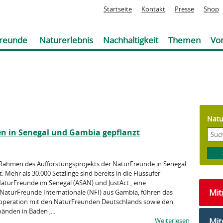
Jump to navigation
Startseite
Kontakt
Presse
Shop
reunde
Naturerlebnis
Nachhaltigkeit
Themen
Vor
Natu
en in Senegal und Gambia gepflanzt
Rahmen des Aufforstungsprojekts der NaturFreunde in Senegal
 Mehr als 30.000 Setzlinge sind bereits in die Flussufer
aturFreunde im Senegal (ASAN) und JustAct , eine
Mi
 NaturFreunde Internationale (NFI) aus Gambia, führen das
ooperation mit den NaturFreunden Deutschlands sowie den
nden in Baden ,...
Mit
Weiterlesen