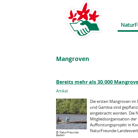
NaturF
Mangroven
Bereits mehr als 30.000 Mangrov
Artikel
Die ersten Mangroven im 
und Gambia sind gepflanzt:
eingebracht worden. Die N
Mitgliedsorganisation der
Aufforstungsprojekt in K
NaturFreunde-Landesverbä
©
NaturFreunde
Baden