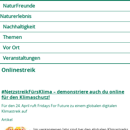
Jump to navigation
Kontakt
Presse
Shop
NaturFreunde
Naturerlebnis
Nachhaltigkeit
Themen
Vor Ort
Veranstaltungen
Onlinestreik
#NetzstreikFürsKlima – demonstriere auch du online
für den Klimaschutz!
Für den 24. April ruft Fridays For Future zu einem globalen digitalen
Klimastreik auf
Artikel
Im vergangenen Jahr sind bei den globalen Klimastreiks