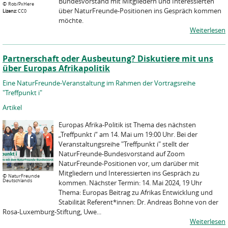
Bundesvorstand mit Mitgliedern und Interessierten
©
Rob/PxHere
über NaturFreunde-Positionen ins Gespräch kommen
Lizenz:
CC0
möchte.
Weiterlesen
Partnerschaft oder Ausbeutung? Diskutiere mit uns
über Europas Afrikapolitik
Eine NaturFreunde-Veranstaltung im Rahmen der Vortragsreihe
"Treffpunkt i"
Artikel
Europas Afrika-Politik ist Thema des nächsten
„Treffpunkt i“ am 14. Mai um 19:00 Uhr. Bei der
Veranstaltungsreihe "Treffpunkt i" stellt der
NaturFreunde-Bundesvorstand auf Zoom
NaturFreunde-Positionen vor, um darüber mit
Mitgliedern und Interessierten ins Gespräch zu
©
NaturFreunde
Deutschlands
kommen. Nächster Termin: 14. Mai 2024, 19 Uhr
Thema: Europas Beitrag zu Afrikas Entwicklung und
Stabilität Referent*innen: Dr. Andreas Bohne von der
Rosa-Luxemburg-Stiftung, Uwe...
Weiterlesen