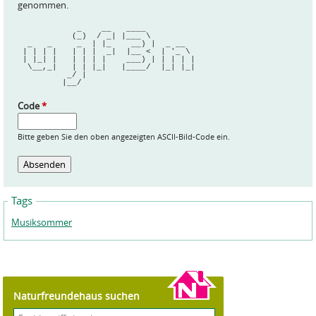
genommen.
            _    __   ____          
           (_)  / _| |___ \         
  _   _     _  | |_    __) |  _ __  
 | | | |   | | |  _|  |__ <  | '_ \ 
 | |_| |   | | | |    ___) | | | | |
  \__,_|   | | |_|   |____/  |_| |_|
          _/ |                      
         |__/                       
Code
*
Bitte geben Sie den oben angezeigten ASCII-Bild-Code ein.
Tags
Musiksommer
Naturfreundehaus suchen