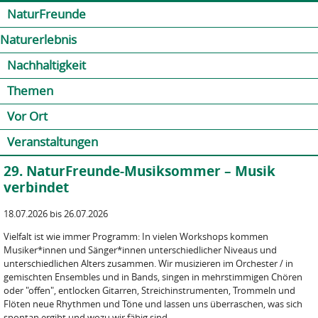
Jump to navigation
Kontakt
Presse
Shop
NaturFreunde
Naturerlebnis
Nachhaltigkeit
Themen
Vor Ort
Veranstaltungen
29. NaturFreunde-Musiksommer – Musik
verbindet
18.07.2026 bis 26.07.2026
Vielfalt ist wie immer Programm: In vielen Workshops kommen
Musiker*innen und Sänger*innen unterschiedlicher Niveaus und
unterschiedlichen Alters zusammen. Wir musizieren im Orchester / in
gemischten Ensembles und in Bands, singen in mehrstimmigen Chören
oder "offen", entlocken Gitarren, Streichinstrumenten, Trommeln und
Flöten neue Rhythmen und Töne und lassen uns überraschen, was sich
spontan ergibt und wozu wir fähig sind.