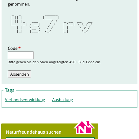
genommen.
  _  _           ______                
 | || |         |____  |               
 | || |_   ___      / /   _ __  __   __
 |__   _| / __|    / /   | '__| \ \ / /
    | |   \__ \   / /    | |     \ V / 
    |_|   |___/  /_/     |_|      \_/  
Code
*
Bitte geben Sie den oben angezeigten ASCII-Bild-Code ein.
Tags
Verbandsentwicklung
Ausbildung
Naturfreundehaus suchen