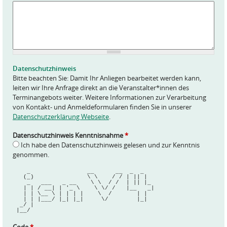
A
n
f
r
a
g
e
Datenschutzhinweis
*
Bitte beachten Sie: Damit Ihr Anliegen bearbeitet werden kann,
leiten wir Ihre Anfrage direkt an die Veranstalter*innen des
Terminangebots weiter. Weitere Informationen zur Verarbeitung
von Kontakt- und Anmeldeformularen finden Sie in unserer
Datenschutzerklärung Webseite
.
Datenschutzhinweis Kenntnisnahme
*
Ich habe den Datenschutzhinweis gelesen und zur Kenntnis
genommen.
    _                __      __  _  _   
   (_)               \ \    / / | || |  
    _   ___   _ __    \ \  / /  | || |_ 
   | | / __| | '_ \    \ \/ /   |__   _|
   | | \__ \ | | | |    \  /       | |  
   | | |___/ |_| |_|     \/        |_|  
  _/ |                                  
 |__/                                   