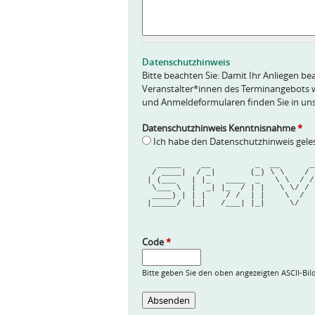
f
r
a
g
e
Datenschutzhinweis
*
Bitte beachten Sie: Damit Ihr Anliegen bea
Veranstalter*innen des Terminangebots w
und Anmeldeformularen finden Sie in un
Datenschutzhinweis Kenntnisnahme
*
Ich habe den Datenschutzhinweis gel
   _____    __         _  __      _
  / ____|  / _|       (_) \ \    / 
 | (___   | |_   ____  _   \ \  / /
  \___ \  |  _| |_  / | |   \ \/ / 
  ____) | | |    / /  | |    \  /  
 |_____/  |_|   /___| |_|     \/   
Code
*
Bitte geben Sie den oben angezeigten ASCII-Bil