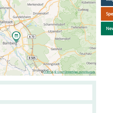
Sp
New
©
CCBYSA
© OpenStreetMap contributors