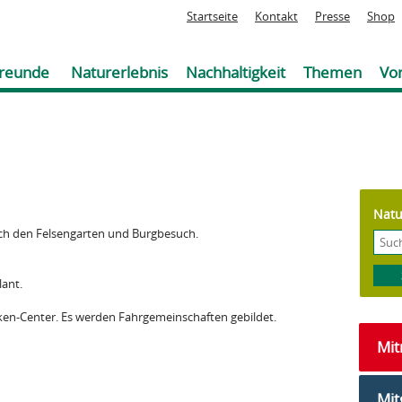
Jump to navigation
Startseite
Kontakt
Presse
Shop
reunde
Naturerlebnis
Nachhaltigkeit
Themen
Vor
Natu
rch den Felsengarten und Burgbesuch.
lant.
ken-Center. Es werden Fahrgemeinschaften gebildet.
Mi
Mit