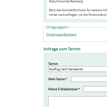
NaturFreunde Bamberg
Bitte das Kontaktformular für weitere I
vorab nachzufragen, ob die Veranstaltung
Ortsgruppe/n
Ortsgruppe Bamberg
Anfrage zum Termin
Termin
Mein Name
*
Meine E-Mailadresse
*
A
n