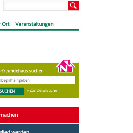
 Ort
Veranstaltungen
rfreundehaus suchen
» Zur Detailsuche
tmachen
glied werden