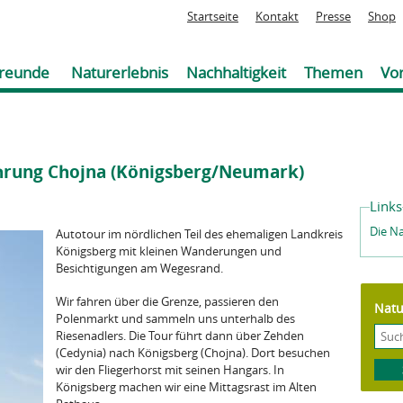
Jump to navigation
Startseite
Kontakt
Presse
Shop
reunde
Naturerlebnis
Nachhaltigkeit
Themen
Vor
ührung Chojna (Königsberg/Neumark)
Links
Die N
Autotour im nördlichen Teil des ehemaligen Landkreis
Königsberg mit kleinen Wanderungen und
Besichtigungen am Wegesrand.
Wir fahren über die Grenze, passieren den
Natu
Polenmarkt und sammeln uns unterhalb des
Riesenadlers. Die Tour führt dann über Zehden
(Cedynia) nach Königsberg (Chojna). Dort besuchen
wir den Fliegerhorst mit seinen Hangars. In
Königsberg machen wir eine Mittagsrast im Alten