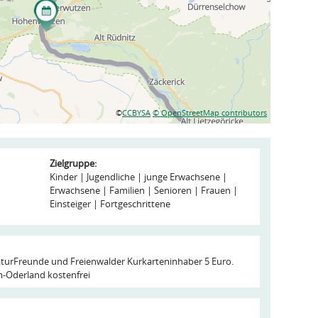
©
CCBYSA
© OpenStreetMap contributors
Zielgruppe:
Kinder
Jugendliche
junge Erwachsene
Erwachsene
Familien
Senioren
Frauen
Einsteiger
Fortgeschrittene
aturFreunde und Freienwalder Kurkarteninhaber 5 Euro.
-Oderland kostenfrei