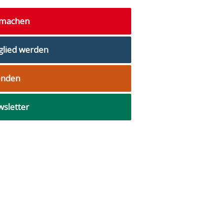
tmachen
glied werden
enden
sletter