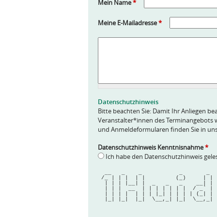
Mein Name
*
Meine E-Mailadresse
*
A
n
f
r
a
g
e
Datenschutzhinweis
*
Bitte beachten Sie: Damit Ihr Anliegen bea
Veranstalter*innen des Terminangebots w
und Anmeldeformularen finden Sie in un
Datenschutzhinweis Kenntnisnahme
*
Ich habe den Datenschutzhinweis gel
  __   _    _           _       _ 
 /_ | | |  | |         (_)     | |
  | | | |__| |  _   _   _    __| |
  | | |  __  | | | | | | |  / _` |
  | | | |  | | | |_| | | | | (_| |
  |_| |_|  |_|  \__,_| |_|  \__,_|