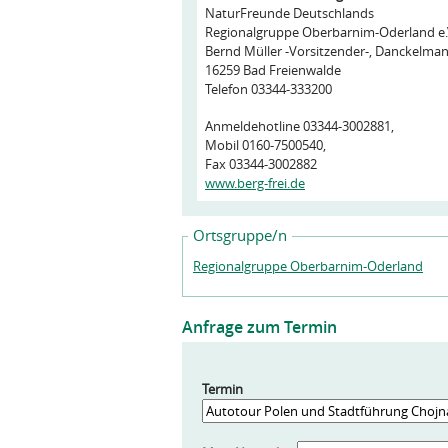
NaturFreunde Deutschlands
Regionalgruppe Oberbarnim-Oderland e.
Bernd Müller -Vorsitzender-, Danckelman
16259 Bad Freienwalde
Telefon 03344-333200
Anmeldehotline 03344-3002881,
Mobil 0160-7500540,
Fax 03344-3002882
www.berg-frei.de
Ortsgruppe/n
Regionalgruppe Oberbarnim-Oderland
Anfrage zum Termin
Termin