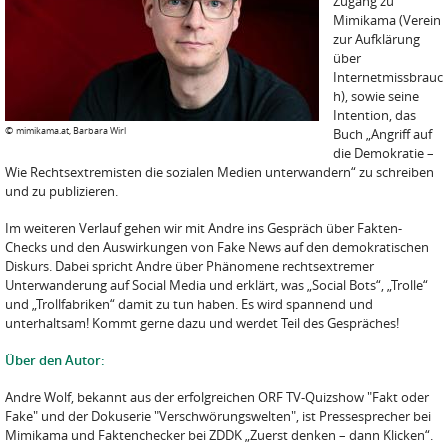
Zugang zu
Mimikama (Verein
zur Aufklärung
über
Internetmissbrauc
h), sowie seine
Intention, das
©
mimikama.at, Barbara Wirl
Buch „Angriff auf
die Demokratie –
Wie Rechtsextremisten die sozialen Medien unterwandern“ zu schreiben
und zu publizieren.
Im weiteren Verlauf gehen wir mit Andre ins Gespräch über Fakten-
Checks und den Auswirkungen von Fake News auf den demokratischen
Diskurs. Dabei spricht Andre über Phänomene rechtsextremer
Unterwanderung auf Social Media und erklärt, was „Social Bots“, „Trolle“
und „Trollfabriken“ damit zu tun haben. Es wird spannend und
unterhaltsam! Kommt gerne dazu und werdet Teil des Gespräches!
Über den Autor:
Andre Wolf, bekannt aus der erfolgreichen ORF TV-Quizshow "Fakt oder
Fake" und der Dokuserie "Verschwörungswelten", ist Pressesprecher bei
Mimikama und Faktenchecker bei ZDDK „Zuerst denken – dann Klicken“.