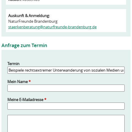
Auskunft & Anmeldung:
NaturFreunde Brandenburg
staerkenberatung@naturfreunde-brandenburg.de
Anfrage zum Termin
Termin
Mein Name
*
Meine E-Mailadresse
*
A
n
f