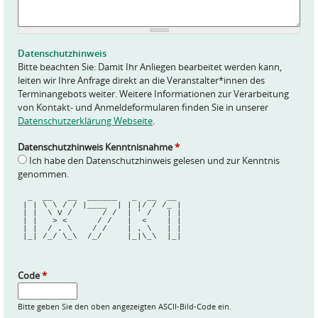
r
a
g
e
Datenschutzhinweis
*
Bitte beachten Sie: Damit Ihr Anliegen bearbeitet werden kann,
leiten wir Ihre Anfrage direkt an die Veranstalter*innen des
Terminangebots weiter. Weitere Informationen zur Verarbeitung
von Kontakt- und Anmeldeformularen finden Sie in unserer
Datenschutzerklärung Webseite
.
Datenschutzhinweis Kenntnisnahme
*
Ich habe den Datenschutzhinweis gelesen und zur Kenntnis
genommen.
  _  __   __  ______   _  __  __ 
 | | \ \ / / |____  | | |/ / /_ |
 | |  \ V /      / /  | ' /   | |
 | |   > <      / /   |  <    | |
 | |  / . \    / /    | . \   | |
 |_| /_/ \_\  /_/     |_|\_\  |_|
Code
*
Bitte geben Sie den oben angezeigten ASCII-Bild-Code ein.