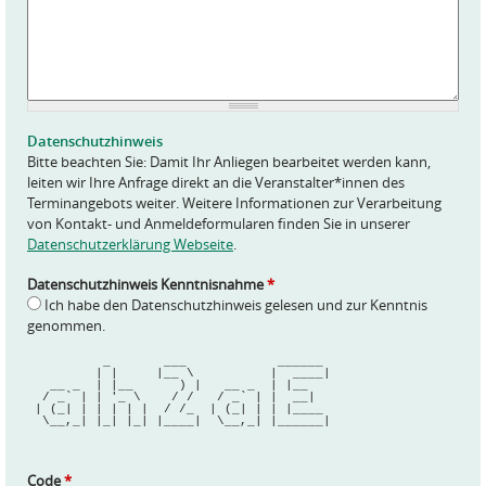
A
n
f
r
a
g
e
Datenschutzhinweis
*
Bitte beachten Sie: Damit Ihr Anliegen bearbeitet werden kann,
leiten wir Ihre Anfrage direkt an die Veranstalter*innen des
Terminangebots weiter. Weitere Informationen zur Verarbeitung
von Kontakt- und Anmeldeformularen finden Sie in unserer
Datenschutzerklärung Webseite
.
Datenschutzhinweis Kenntnisnahme
*
Ich habe den Datenschutzhinweis gelesen und zur Kenntnis
genommen.
          _       ___            ______ 
         | |     |__ \          |  ____|
   __ _  | |__      ) |   __ _  | |__   
  / _` | | '_ \    / /   / _` | |  __|  
 | (_| | | | | |  / /_  | (_| | | |____ 
  \__,_| |_| |_| |____|  \__,_| |______|
Code
*