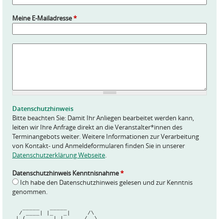
Meine E-Mailadresse
*
A
n
f
r
a
g
e
Datenschutzhinweis
*
Bitte beachten Sie: Damit Ihr Anliegen bearbeitet werden kann,
leiten wir Ihre Anfrage direkt an die Veranstalter*innen des
Terminangebots weiter. Weitere Informationen zur Verarbeitung
von Kontakt- und Anmeldeformularen finden Sie in unserer
Datenschutzerklärung Webseite
.
Datenschutzhinweis Kenntnisnahme
*
Ich habe den Datenschutzhinweis gelesen und zur Kenntnis
genommen.
   _____   _____                                   
  / ____| |_   _|     /\                           
 | (___     | |      /  \     _ __ ___   __      __