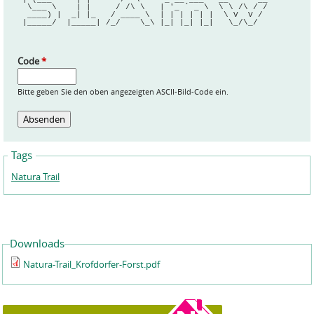
  \___ \    | |     / /\ \   | '_ ` _ \  \ \ /\ / /
  ____) |  _| |_   / ____ \  | | | | | |  \ V  V / 
 |_____/  |_____| /_/    \_\ |_| |_| |_|   \_/\_/  
Code
*
Bitte geben Sie den oben angezeigten ASCII-Bild-Code ein.
Tags
Natura Trail
Downloads
Natura-Trail_Krofdorfer-Forst.pdf