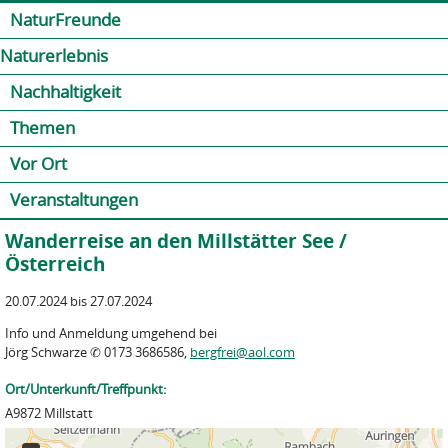
Jump to navigation
Kontakt
Presse
Shop
NaturFreunde
Naturerlebnis
Nachhaltigkeit
Themen
Vor Ort
Veranstaltungen
Wanderreise an den Millstätter See /
Österreich
20.07.2024 bis 27.07.2024
Info und Anmeldung umgehend bei
Jörg Schwarze ✆ 0173 3686586,
bergfrei@aol.com
Ort/Unterkunft/Treffpunkt:
A9872 Millstatt