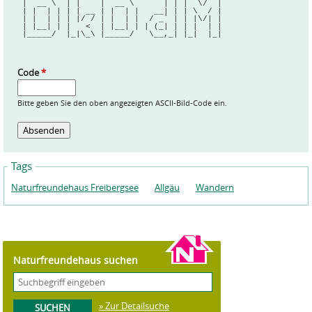
 |  __ \  | |    |  __ \      | | |  \/  |
 | |  | | | | __ | |  | |   __| | | \  / |
 | |  | | | |/ / | |  | |  / _` | | |\/| |
 | |__| | |   <  | |__| | | (_| | | |  | |
 |_____/  |_|\_\ |_____/   \__,_| |_|  |_|
Code
*
Bitte geben Sie den oben angezeigten ASCII-Bild-Code ein.
Tags
Naturfreundehaus Freibergsee
Allgäu
Wandern
Naturfreundehaus suchen
» Zur Detailsuche