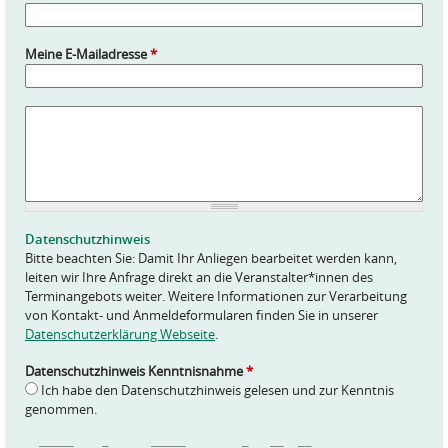
Meine E-Mailadresse
*
A
n
f
r
a
g
e
Datenschutzhinweis
*
Bitte beachten Sie: Damit Ihr Anliegen bearbeitet werden kann,
leiten wir Ihre Anfrage direkt an die Veranstalter*innen des
Terminangebots weiter. Weitere Informationen zur Verarbeitung
von Kontakt- und Anmeldeformularen finden Sie in unserer
Datenschutzerklärung Webseite
.
Datenschutzhinweis Kenntnisnahme
*
Ich habe den Datenschutzhinweis gelesen und zur Kenntnis
genommen.
  _____    _      _____        _   __  __ 