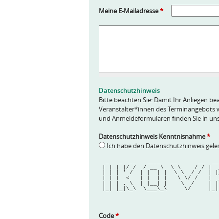
Meine E-Mailadresse
*
A
n
f
r
a
g
e
Datenschutzhinweis
*
Bitte beachten Sie: Damit Ihr Anliegen bea
Veranstalter*innen des Terminangebots w
und Anmeldeformularen finden Sie in un
Datenschutzhinweis Kenntnisnahme
*
Ich habe den Datenschutzhinweis gel
  _   _  __   ____   __      __  _
 | | | |/ /  / __ \  \ \    / / |  
 | | | ' /  | |  | |  \ \  / /  | |
 | | |  <   | |  | |   \ \/ /   |  
 | | | . \  | |__| |    \  /    | |
 |_| |_|\_\  \___\_\     \/     |_|
Code
*