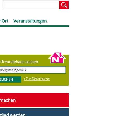
 Ort
Veranstaltungen
rfreundehaus suchen
» Zur Detailsuche
tmachen
glied werden