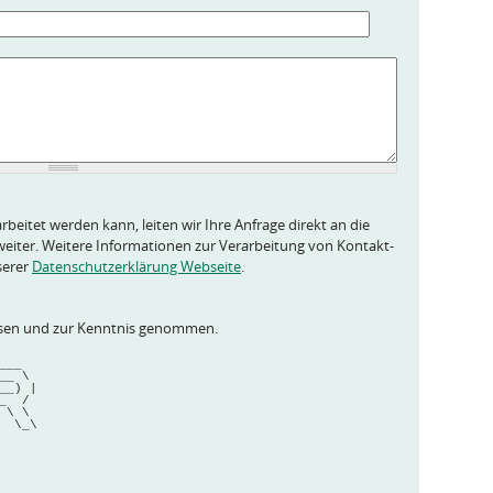
rbeitet werden kann, leiten wir Ihre Anfrage direkt an die
eiter. Weitere Informationen zur Verarbeitung von Kontakt-
serer
Datenschutzerklärung Webseite
.
esen und zur Kenntnis genommen.
____  
__ \ 
__) |
_  / 
 \ \ 
  \_\