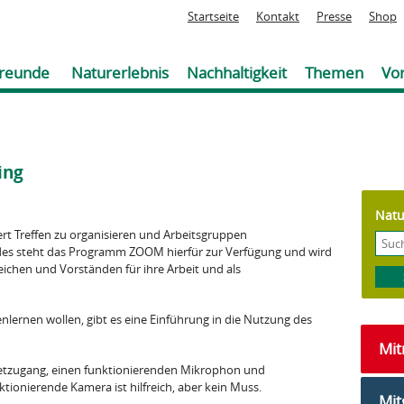
Jump to navigation
Startseite
Kontakt
Presse
Shop
reunde
Naturerlebnis
Nachhaltigkeit
Themen
Vor
ing
Natu
ert Treffen zu organisieren und Arbeitsgruppen
es steht das Programm ZOOM hierfür zur Verfügung und wird
ichen und Vorständen für ihre Arbeit und als
lernen wollen, gibt es eine Einführung in die Nutzung des
Mi
netzugang, einen funktionierenden Mikrophon und
ionierende Kamera ist hilfreich, aber kein Muss.
Mit