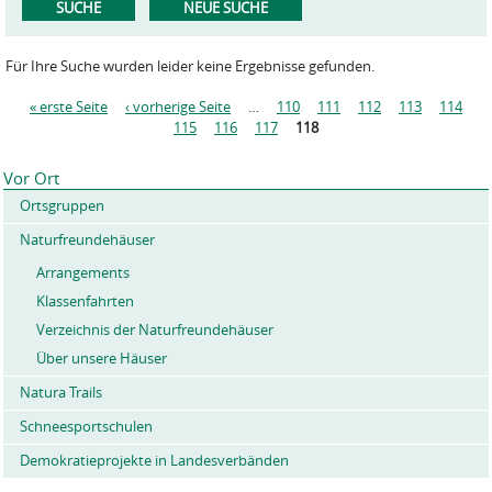
Für Ihre Suche wurden leider keine Ergebnisse gefunden.
« erste Seite
‹ vorherige Seite
…
110
111
112
113
114
S
115
116
117
118
e
i
Vor Ort
t
Ortsgruppen
e
n
Naturfreundehäuser
Arrangements
Klassenfahrten
Verzeichnis der Naturfreundehäuser
Über unsere Häuser
Natura Trails
Schneesportschulen
Demokratieprojekte in Landesverbänden