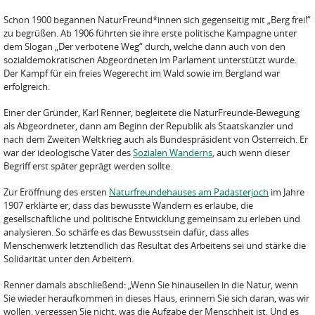
Schon 1900 begannen NaturFreund*innen sich gegenseitig mit „Berg frei!“
zu begrüßen. Ab 1906 führten sie ihre erste politische Kampagne unter
dem Slogan „Der verbotene Weg“ durch, welche dann auch von den
sozialdemokratischen Abgeordneten im Parlament unterstützt wurde.
Der Kampf für ein freies Wegerecht im Wald sowie im Bergland war
erfolgreich.
Einer der Gründer, Karl Renner, begleitete die NaturFreunde-Bewegung
als Abgeordneter, dann am Beginn der Republik als Staatskanzler und
nach dem Zweiten Weltkrieg auch als Bundespräsident von Österreich. Er
war der ideologische Vater des
Sozialen Wanderns
, auch wenn dieser
Begriff erst später geprägt werden sollte.
Zur Eröffnung des ersten
Naturfreundehauses am Padasterjoch
im Jahre
1907 erklärte er, dass das bewusste Wandern es erlaube, die
gesellschaftliche und politische Entwicklung gemeinsam zu erleben und
analysieren. So schärfe es das Bewusstsein dafür, dass alles
Menschenwerk letztendlich das Resultat des Arbeitens sei und stärke die
Solidarität unter den Arbeitern.
Renner damals abschließend: „Wenn Sie hinauseilen in die Natur, wenn
Sie wieder heraufkommen in dieses Haus, erinnern Sie sich daran, was wir
wollen, vergessen Sie nicht, was die Aufgabe der Menschheit ist. Und es