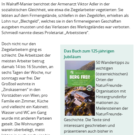
In Walraff-Manier berichtet der Armenarzt Viktor Adler in der
sozialistischen Gleichheit, wie etwa die Ziegelarbeiter vegetierten: Sie
lebten auf dem Firmengelände, schliefen in den Ziegelöfen, erhielten als
Lohn nur „Blechgeld“, welches sie in den firmeneigenen Geschäften
ausgeben mussten und das Verlassen des Werksgeländes war verboten.
Schmiedl nannte dieses Proletariat „Arbeitstiere“.
Doch nicht nur den
Ziegelarbeitern ging es
Das Buch zum 125-jährigen
schlecht: Die Arbeitszeit der
Jubiläum
meisten Arbeiter betrug
50 Wandertipps zu
damals 14 bis 16 Stunden, an
wichtigen
sechs Tagen der Woche, nur
(österreichischen)
sonntags war frei. Der
Orten der
Großteil wohnte in
NaturFreunde-
„Zinskasernen“ in den
Organisation mit
Vorstädten von Wien; pro
Hintergrundinfor
Familie ein Zimmer, Küche
mationen zu
und vielleicht ein Kabinett.
Meilensteinen der
Wasser und WC am Gang
NaturFreunde-
wurde mit anderen Parteien
Geschichte. Die Texte sind
geteilt. Die Wohnungen
interessant geschrieben und
waren überbelegt, meist
präsentieren auch bisher in