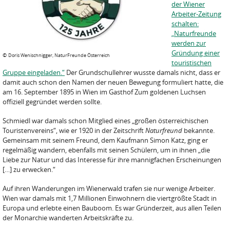
der Wiener
Arbeiter-Zeitung
schalten:
„Naturfreunde
werden zur
Gründung einer
©
Doris Wenischnigger, NaturFreunde Österreich
touristischen
Gruppe eingeladen.“
Der Grundschullehrer wusste damals nicht, dass er
damit auch schon den Namen der neuen Bewegung formuliert hatte, die
am 16. September 1895 in Wien im Gasthof Zum goldenen Luchsen
offiziell gegründet werden sollte.
Schmiedl war damals schon Mitglied eines „großen österreichischen
Touristenvereins“, wie er 1920 in der Zeitschrift
Naturfreund
bekannte.
Gemeinsam mit seinem Freund, dem Kaufmann Simon Katz, ging er
regelmäßig wandern, ebenfalls mit seinen Schülern, um in ihnen „die
Liebe zur Natur und das Interesse für ihre mannigfachen Erscheinungen
[…] zu erwecken.“
Auf ihren Wanderungen im Wienerwald trafen sie nur wenige Arbeiter.
Wien war damals mit 1,7 Millionen Einwohnern die viertgrößte Stadt in
Europa und erlebte einen Bauboom. Es war Gründerzeit, aus allen Teilen
der Monarchie wanderten Arbeitskräfte zu.