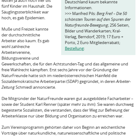
lebten ja auch noch vier bis
Deutschland kaum bekannte
fünf Kinder im Haushalt. Die
Informationen.
Säuglingssterblichkeit war
>>> Manfred Pils:
Berg Frei! – Die 50
hoch, es gab Epidemien.
schönsten Touren auf den Spuren der
Naturfreunde-Bewegung
; 256 Seiten,
Muße und Freizeit kannte
Bilder und Wanderkarten; Kral-
der durchschnittliche
Verlag, Berndorf, 2019; 17 Euro +
Arbeiter also kaum. Es gab
Porto, 2 Euro Mitgliederrabatt;
wohl zahlreiche
Bestellung
:
Arbeitervereine,
Bildungsvereine und
Gewerkschaften, die für den Achtstunden-Tag und das allgemeine und
freie Wahlrecht kämpften. Erst sechs Jahre vor der Gründung der
NaturFreunde hatte sich im niederösterreichischen Hainfeld die
Sozialdemokratische Arbeiterpartei (SDAP) gegründet, in deren
Arbeiter-
Zeitung
Schmiedl annoncierte.
Die Mitgründer der NaturFreunde waren gut ausgebildete Facharbeiter –
sowie der Student Karl Renner (später mehr zu ihm). Sie waren durchweg
begeisterte Sozialisten, die verstanden, dass der Weg zur Befreiung der
Arbeiterklasse nur über Bildung und Organisation zu erreichen war.
Zum Vereinsprogramm gehörten daher von Beginn an wöchentliche
Vorträge über naturkundliche, naturwissenschaftliche und politische