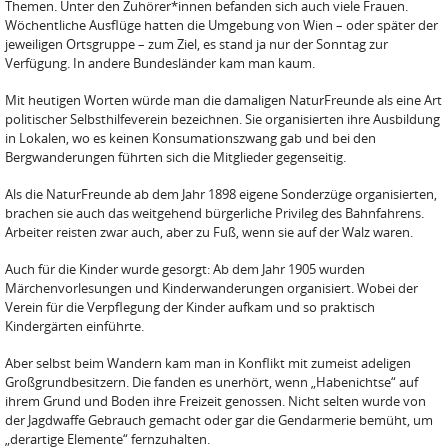
Themen. Unter den Zuhörer*innen befanden sich auch viele Frauen.
Wöchentliche Ausflüge hatten die Umgebung von Wien – oder später der
jeweiligen Ortsgruppe – zum Ziel, es stand ja nur der Sonntag zur
Verfügung. In andere Bundesländer kam man kaum.
Mit heutigen Worten würde man die damaligen NaturFreunde als eine Art
politischer Selbsthilfeverein bezeichnen. Sie organisierten ihre Ausbildung
in Lokalen, wo es keinen Konsumationszwang gab und bei den
Bergwanderungen führten sich die Mitglieder gegenseitig.
Als die NaturFreunde ab dem Jahr 1898 eigene Sonderzüge organisierten,
brachen sie auch das weitgehend bürgerliche Privileg des Bahnfahrens.
Arbeiter reisten zwar auch, aber zu Fuß, wenn sie auf der Walz waren.
Auch für die Kinder wurde gesorgt: Ab dem Jahr 1905 wurden
Märchenvorlesungen und Kinderwanderungen organisiert. Wobei der
Verein für die Verpflegung der Kinder aufkam und so praktisch
Kindergärten einführte.
Aber selbst beim Wandern kam man in Konflikt mit zumeist adeligen
Großgrundbesitzern. Die fanden es unerhört, wenn „Habenichtse“ auf
ihrem Grund und Boden ihre Freizeit genossen. Nicht selten wurde von
der Jagdwaffe Gebrauch gemacht oder gar die Gendarmerie bemüht, um
„derartige Elemente“ fernzuhalten.