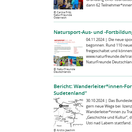
dann 62 Teilnehmer*innen 
©
Carina Fritz,
NaturFreunde
Österreich
Natursport-Aus- und -Fortbildu
04.11.2024
|
Die neue spo
begonnen. Rund 110 neue
freigeschaltet und können
www.naturfreunde.de/trai
NaturFreunde Deutschlands
©
NaturFreunde
Deutschlands
Bericht: Wanderleiter*innen-F
Sudetenland“
30.10.2024
|
Das Bundesle
gern neue Wege bei lizen
Wanderleiter*innen zu Tr
„Geschichte und Kultur“, 
Usti nad Labem stattfand.
©
Archiv Joachim