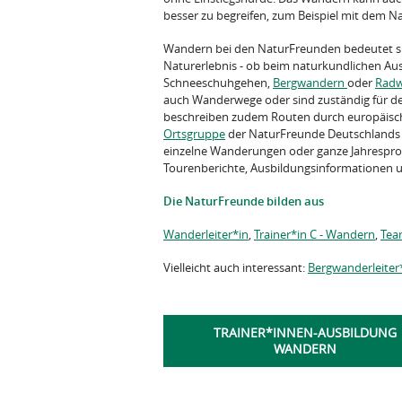
besser zu begreifen, zum Beispiel mit dem 
Wandern bei den NaturFreunden bedeutet sp
Naturerlebnis - ob beim naturkundlichen Aus
Schneeschuhgehen,
Bergwandern
oder
Rad
auch Wanderwege oder sind zuständig für de
beschreiben zudem Routen durch europäische
Ortsgruppe
der NaturFreunde Deutschlands 
einzelne Wanderungen oder ganze Jahresprog
Tourenberichte, Ausbildungsinformationen
Die NaturFreunde bilden aus
Wanderleiter*in
,
Trainer*in C - Wandern
,
Tea
Vielleicht auch interessant:
Bergwanderleiter
TRAINER*INNEN-AUSBILDUNG
WANDERN