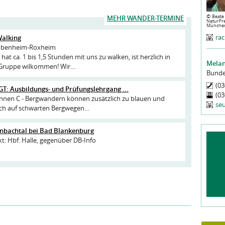
©
Beate 
MEHR WANDER-TERMINE
NaturFr
Münche
ra
Walking
obenheim-Roxheim
hat ca. 1 bis 1,5 Stunden mit uns zu walken, ist herzlich in
Melan
 Gruppe wilkommen! Wir…
Bunde
(03
: Ausbildungs- und Prüfungslehrgang ...
(03
innen C - Bergwandern können zusätzlich zu blauen und
se
ch auf schwarten Bergwegen…
enbachtal bei Bad Blankenburg
kt: Hbf. Halle, gegenüber DB-Info