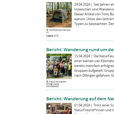
29.04.2024
|
Seit Jahren e
Inzwischen sind Wanderung
Dieser Artikel von Timo B
warum. Unter den (extrem
Typen zu beobachten. Der 
©
icon0com/pxhere.co
m
Lizenz:
CC0
Bericht: Wanderung rund um den
15.04.2024
|
Die NaturFeu
einer kleinen vier Kilome
bereits mehrfach erfolgrei
Gruppen aufgeteilt. Gruppe
nach Dillingen gefahren. 
©
Klaus Verwayen,
Ortsgruppe
Schwalbach
Bericht: Wanderung auf dem Nat
01.04.2024
|
Trotz einer 
NaturFreund*innen und G