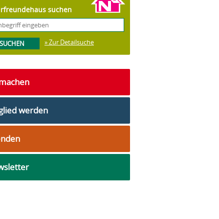
rfreundehaus suchen
» Zur Detailsuche
tmachen
glied werden
enden
sletter