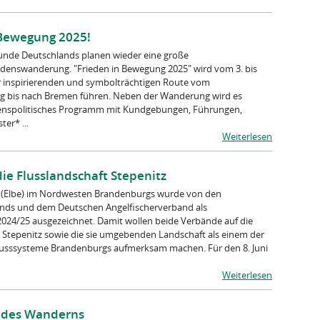
 Bewegung 2025!
unde Deutschlands planen wieder eine große
edenswanderung. "Frieden in Bewegung 2025" wird vom 3. bis
er inspirierenden und symbolträchtigen Route vom
g bis nach Bremen führen. Neben der Wanderung wird es
iedenspolitisches Programm mit Kundgebungen, Führungen,
er* ...
Weiterlesen
ie Flusslandschaft Stepenitz
z (Elbe) im Nordwesten Brandenburgs wurde von den
nds und dem Deutschen Angelfischerverband als
 2024/25 ausgezeichnet. Damit wollen beide Verbände auf die
Stepenitz sowie die sie umgebenden Landschaft als einem der
Flusssysteme Brandenburgs aufmerksam machen. Für den 8. Juni
Weiterlesen
e des Wanderns