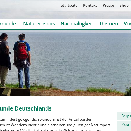
Jump to navigation
Startseite
Kontakt
Presse
Shop
reunde
Naturerlebnis
Nachhaltigkeit
Themen
Vor
eunde Deutschlands
Sie
Bergs
sind
umindest gelegentlich wandern, ist der Anteil bei den
hier
ch ist Wandern nicht nur ein schöner und günstiger Natursport
Kanu
 eine gute Möglichkeit sein, um die Welt zu entdecken und