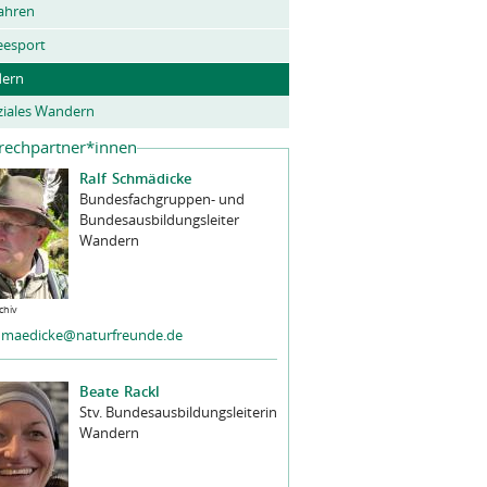
ahren
eesport
ern
ziales Wandern
rechpartner*innen
Ralf
Schmädicke
Bundesfachgruppen- und
Bundesausbildungsleiter
Wandern
chiv
hmaedicke@naturfreunde.de
Beate
Rackl
Stv. Bundesausbildungsleiterin
Wandern