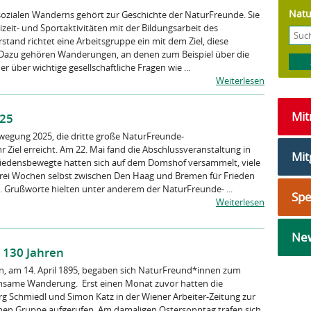
Natu
sozialen Wanderns gehört zur Ge­schichte der NaturFreunde. Sie
izeit- und Sportaktivitäten mit der Bildungs­arbeit des
tand richtet eine Arbeitsgruppe ein mit dem Ziel, diese
. Dazu gehören Wanderungen, an denen zum Beispiel über die
 über wichtige ge­sellschaftliche Fragen wie ...
Weiterlesen
Mi
025
ewegung 2025, die dritte große NaturFreunde-
 Ziel erreicht. Am 22. Mai fand die Abschlussveranstaltung in
Mit
riedensbewegte hatten sich auf dem Domshof versammelt, viele
drei Wochen selbst zwischen Den Haag und Bremen für Frieden
 Grußworte hielten unter anderem der NaturFreunde- ...
Sp
Weiterlesen
New
 130 Jahren
en, am 14. April 1895, begaben sich NaturFreund*innen zum
insame Wanderung. Erst einen Monat zuvor hatten die
 Schmiedl und Simon Katz in der Wiener Arbeiter-Zeitung zur
chen Gruppe aufgerufen. Am damaligen Ostersonntag trafen sich