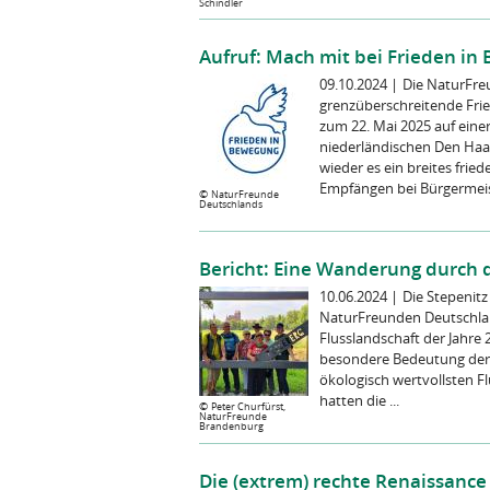
Schindler
Aufruf: Mach mit bei Frieden in
09.10.2024
|
Die NaturFre
grenzüberschreitende Fri
zum 22. Mai 2025 auf ein
niederländischen Den Haa
wieder es ein breites fr
Empfängen bei Bürgermeist
©
NaturFreunde
Deutschlands
Bericht: Eine Wanderung durch d
10.06.2024
|
Die Stepenit
NaturFreunden Deutschla
Flusslandschaft der Jahre
besondere Bedeutung der 
ökologisch wertvollsten 
hatten die ...
©
Peter Churfürst,
NaturFreunde
Brandenburg
Die (extrem) rechte Renaissanc