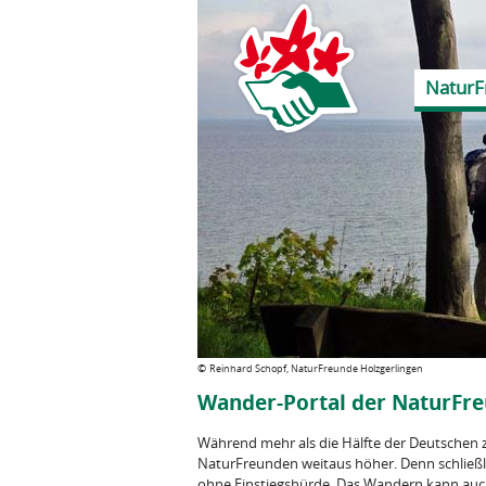
NaturF
©
Reinhard Schopf, NaturFreunde Holzgerlingen
Wander-Portal der NaturFr
Während mehr als die Hälfte der Deutschen z
NaturFreunden weitaus höher. Denn schließli
ohne Einstiegshürde. Das Wandern kann auch