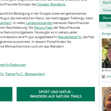
Rad f
NaturFreunde-Konzept des
Sozialen Wanderns
.
Schn
ortliche Betätigung in der Gruppe sowie ein gemeinsames
Wand
flug in die heimatlichen Natur, bei mehrtägigen Trekkings, beim
wandern
. In vielen
Landesverbänden
betreuen NaturFreunde
So
ren Beschilderung. Die
Natura Trails
der NaturFreunde
 Naturschutzgebiete. Heute gibt es in nahezu jeder
Ansp
mindestens eine*n gut ausgebildete*n
Wanderleiter*in
, der*die
ramme ausschreibt. In diesem Portal finden Sie
 und Mitmachtermine rund um das Wandern.
mer*in Radtouren
©
NF-Ar
*in
,
Trainer*in C - Bergwandern
sc
SPORT UND NATUR -
WANDERN AUF NATURA TRAILS