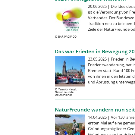
20.06.2025
|
Die Idee des 
ist die Verbindung von Fre
Verbandes. Der Bundesvors
Tradition neu zu beleben
Ziele der NaturFreunde oder
©
BAR PACIFICO
Das war Frieden in Bewegung 2
23.05.2025
|
Frieden in B
Friedenswanderung, hat ihr
Bremen statt. Rund 100 F
von ihnen in den letzten 
und Abrüstung unterwegs.
©
Yannick Kiesel,
NaturFreunde
Deutschlands
NaturFreunde wandern nun seit
14.04.2025
|
Vor 130 Jahr
ersten Mal auf eine geme
Gründungsmitglieder Georg
Gründung einer touristis