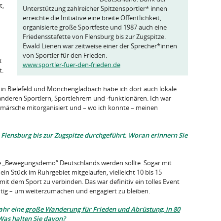
t,
Unterstützung zahlreicher Spitzensportler* innen
erreichte die Initiative eine breite Öffentlichkeit,
organisierte große Sportfeste und 1987 auch eine
Friedensstafette von Flensburg bis zur Zugspitze.
Ewald Lienen war zeitweise einer der Sprecher*innen
von Sportler für den Frieden.
t
www.sportler-fuer-den-frieden.de
t.
t in Bielefeld und Mönchengladbach habe ich dort auch lokale
anderen Sportlern, Sportlehrern und -funktionären. Ich war
märsche mitorganisiert und – wo ich konnte – meinen
Flensburg bis zur Zugspitze durchgeführt. Woran erinnern Sie
ßte „Bewegungsdemo“ Deutschlands werden sollte. Sogar mit
in Stück im Ruhrgebiet mitgelaufen, vielleicht 10 bis 15
mit dem Sport zu verbinden. Das war definitiv ein tolles Event
htig – um weiterzumachen und engagiert zu bleiben.
ahr eine
große Wanderung für Frieden und Abrüstung, in 80
 Was halten Sie davon?