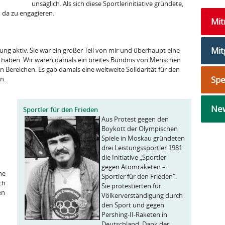
unsäglich. Als sich diese Sportlerinitiative gründete,
h da zu engagieren.
Mi
Mit
ung aktiv. Sie war ein großer Teil von mir und überhaupt eine
cht haben. Wir waren damals ein breites Bündnis von Menschen
n Bereichen. Es gab damals eine weltweite Solidarität für den
Sp
n.
New
Sportler für den Frieden
Aus Protest gegen den
Boykott der Olympischen
Spiele in Moskau gründeten
drei Leistungssportler 1981
die Initiative „Sportler
gegen Atomraketen –
he
Sportler für den Frieden".
ch
Sie protestierten für
en
Völkerverständigung durch
den Sport und gegen
Pershing-II-Raketen in
Deutschland. Dank der