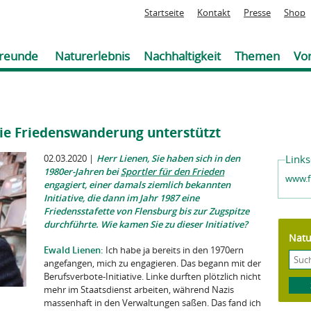
Jump to navigation
Startseite
Kontakt
Presse
Shop
reunde
Naturerlebnis
Nachhaltigkeit
Themen
Vor
ie Friedenswanderung unterstützt
02.03.2020
|
Herr Lienen, Sie haben sich in den
Links
1980er-Jahren bei
Sportler für den Frieden
www.f
engagiert, einer damals ziemlich bekannten
Initiative, die dann im Jahr 1987 eine
Friedensstafette von Flensburg bis zur Zugspitze
durchführte. Wie kamen Sie zu dieser Initiative?
Natu
Ewald Lienen:
Ich habe ja bereits in den 1970ern
angefangen, mich zu engagieren. Das begann mit der
Berufsverbote-Initiative. Linke durften plötzlich nicht
mehr im Staatsdienst arbeiten, während Nazis
massenhaft in den Verwaltungen saßen. Das fand ich