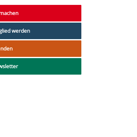
tmachen
glied werden
enden
sletter