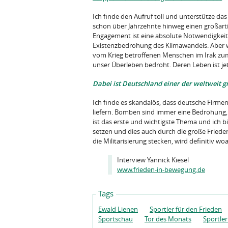
Ich finde den Aufruf toll und unterstütze da
schon über Jahrzehnte hinweg einen großarti
Engagement ist eine absolute Notwendigkeit, w
Existenzbedrohung des Klimawandels. Aber wi
vom Krieg betroffenen Menschen im Irak zum
unser Überleben bedroht. Deren Leben ist jet
Dabei ist Deutschland einer der weltweit 
Ich finde es skandalös, dass deutsche Firm
liefern. Bomben sind immer eine Bedrohung, 
ist das erste und wichtigste Thema und ich 
setzen und dies auch durch die große Fried
die Militarisierung stecken, wird definitiv wo
Interview Yannick Kiesel
www.frieden-in-bewegung.de
Tags
Ewald Lienen
Sportler für den Frieden
Sportschau
Tor des Monats
Sportle