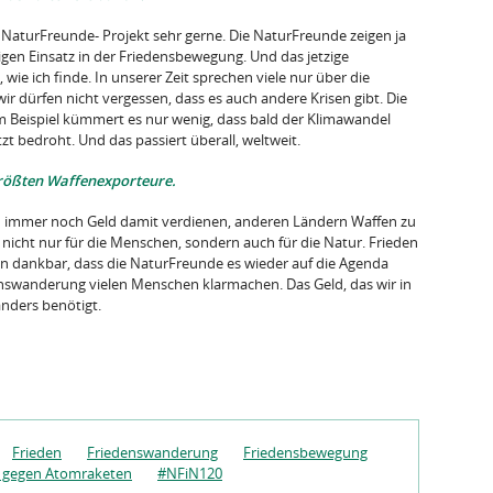
s NaturFreunde- Projekt sehr gerne. Die NaturFreunde zeigen ja
gen Einsatz in der Friedensbewegung. Und das jetzige
ie ich finde. In unserer Zeit sprechen viele nur über die
r dürfen nicht vergessen, dass es auch andere Krisen gibt. Die
 Beispiel kümmert es nur wenig, dass bald der Klimawandel
zt bedroht. Und das passiert überall, weltweit.
größten Waffenexporteure.
en immer noch Geld damit verdienen, anderen Ländern Waffen zu
nicht nur für die Menschen, sondern auch für die Natur. Frieden
bin dankbar, dass die NaturFreunde es wieder auf die Agenda
enswanderung vielen Menschen klarmachen. Das Geld, das wir in
anders benötigt.
Frieden
Friedenswanderung
Friedensbewegung
r gegen Atomraketen
#NFiN120