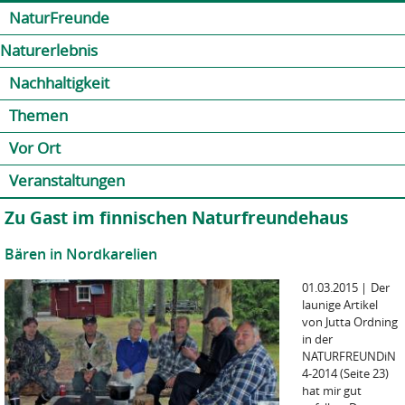
Jump to navigation
Kontakt
Presse
Shop
NaturFreunde
Naturerlebnis
Nachhaltigkeit
Themen
Vor Ort
Veranstaltungen
Zu Gast im finnischen Naturfreundehaus
Bären in Nordkarelien
01.03.2015
|
Der
launige Artikel
von Jutta Ordning
in der
NATURFREUNDiN
4-2014 (Seite 23)
hat mir gut