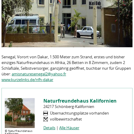
Senegal, Vorort von Dakar, 1.500 Meter zum Strand, erstes und bisher
einziges Naturfreundehaus in Afrika, 26 Betten in 8 Zimmern, zudem 2
Schlafsäle, Selbstversorger, ganzjährig geöffnet, buchbar nur für Gruppen
über:
amisnaturesenegal2@yahoo.fr
www.kurzelinks.de/nfh-dakar
Naturfreundehaus Kalifornien
24217 Schönberg-Kalifornien
Übernachtungsplätze vorhanden
vollbewirtschaftet
Details
|
Alle Häuser
©
Naturfreundehaus
Kalifornien