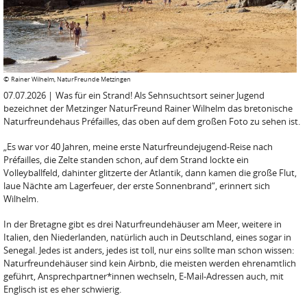
©
Rainer Wilhelm, NaturFreunde Metzingen
07.07.2026
|
Was für ein Strand! Als Sehnsuchtsort seiner Jugend
bezeichnet der Metzinger NaturFreund Rainer Wilhelm das bretonische
Naturfreundehaus Préfailles, das oben auf dem großen Foto zu sehen ist.
„Es war vor 40 Jahren, meine erste Naturfreundejugend-Reise nach
Préfailles, die Zelte standen schon, auf dem Strand lockte ein
Volleyballfeld, dahinter glitzerte der Atlantik, dann kamen die große Flut,
laue Nächte am Lagerfeuer, der erste Sonnenbrand“, erinnert sich
Wilhelm.
In der Bretagne gibt es drei Naturfreundehäuser am Meer, weitere in
Italien, den Niederlanden, natürlich auch in Deutschland, eines sogar in
Senegal. Jedes ist anders, jedes ist toll, nur eins sollte man schon wissen:
Naturfreundehäuser sind kein Airbnb, die meisten werden ehrenamtlich
geführt, Ansprechpartner*innen wechseln, E-Mail-Adressen auch, mit
Englisch ist es eher schwierig.