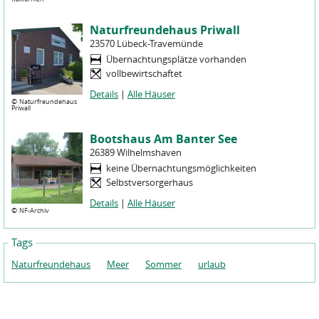
Naturfreundehaus Priwall
23570 Lübeck-Travemünde
Übernachtungsplätze vorhanden
vollbewirtschaftet
Details
|
Alle Häuser
©
Naturfreundehaus
Priwall
Bootshaus Am Banter See
26389 Wilhelmshaven
keine Übernachtungsmöglichkeiten
Selbstversorgerhaus
Details
|
Alle Häuser
©
NF-Archiv
Tags
Naturfreundehaus
Meer
Sommer
urlaub