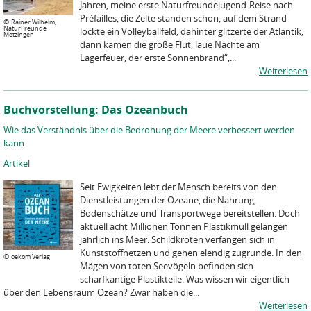
Jahren, meine erste Naturfreundejugend-Reise nach
Préfailles, die Zelte standen schon, auf dem Strand
©
Rainer Wilhelm,
NaturFreunde
lockte ein Volleyballfeld, dahinter glitzerte der Atlantik,
Metzingen
dann kamen die große Flut, laue Nächte am
Lagerfeuer, der erste Sonnenbrand“,...
Weiterlesen
Buchvorstellung: Das Ozeanbuch
Wie das Verständnis über die Bedrohung der Meere verbessert werden
kann
Artikel
Seit Ewigkeiten lebt der Mensch bereits von den
Dienstleistungen der Ozeane, die Nahrung,
Bodenschätze und Transportwege bereitstellen. Doch
aktuell acht Millionen Tonnen Plastikmüll gelangen
jährlich ins Meer. Schildkröten verfangen sich in
Kunststoffnetzen und gehen elendig zugrunde. In den
©
oekom Verlag
Mägen von toten Seevögeln befinden sich
scharfkantige Plastikteile. Was wissen wir eigentlich
über den Lebensraum Ozean? Zwar haben die...
Weiterlesen