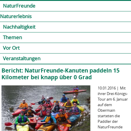
Jump to navigation
Kontakt
Presse
Shop
NaturFreunde
Naturerlebnis
Nachhaltigkeit
Themen
Vor Ort
Veranstaltungen
Bericht: NaturFreunde-Kanuten paddeln 15
Kilometer bei knapp über 0 Grad
10.01.2016
|
Mit
ihrer Drei-Königs-
Tour am 6. Januar
auf dem
Obermain
starteten die
Paddler der
NaturFreunde