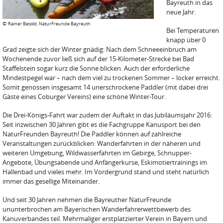
Bayreuth in das
neue Jahr.
©
Rainer Besold, NaturFreunde Bayreuth
Bei Temperaturen
knapp über 0
Grad zeigte sich der Winter gnädig: Nach dem Schneeeinbruch am
Wochenende zuvor ließ sich auf der 15-Kilometer-Strecke bei Bad
Staffelstein sogar kurz die Sonne blicken. Auch der erforderliche
Mindestpegel war – nach dem viel zu trockenen Sommer – locker erreicht.
Somit genossen insgesamt 14 unerschrockene Paddler (mit dabei drei
Gäste eines Coburger Vereins) eine schöne Winter-Tour.
Die Drei-Königs-Fahrt war zudem der Auftakt in das Jubiläumsjahr 2016:
Seit inzwischen 30 Jahren gibt es die Fachgruppe Kanusport bei den
NaturFreunden Bayreuth! Die Paddler können auf zahlreiche
Veranstaltungen zurückblicken: Wanderfahrten in der näheren und
weiteren Umgebung, Wildwasserfahrten im Gebirge, Schnupper-
Angebote, Übungsabende und Anfängerkurse, Eskimotiertrainings im
Hallenbad und vieles mehr. Im Vordergrund stand und steht natürlich
immer das gesellige Miteinander.
Und seit 30 Jahren nehmen die Bayreuther NaturFreunde
ununterbrochen am Bayerischen Wanderfahrerwettbewerb des
Kanuverbandes teil. Mehrmaliger erstplatzierter Verein in Bayern und