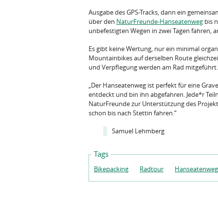
Ausgabe des GPS-Tracks, dann ein gemeinsame
über den
NaturFreunde-Hanseatenweg
bis n
unbefestigten Wegen in zwei Tagen fahren, a
Es gibt keine Wertung, nur ein minimal organi
Mountainbikes auf derselben Route gleichzei
und Verpflegung werden am Rad mitgeführt.
„Der Hanseatenweg ist perfekt für eine Gravel
entdeckt und bin ihn abgefahren. Jede*r Teil
NaturFreunde zur Unterstützung des Projekt
schon bis nach Stettin fahren.“
Samuel Lehmberg
Tags
Bikepacking
Radtour
Hanseatenweg