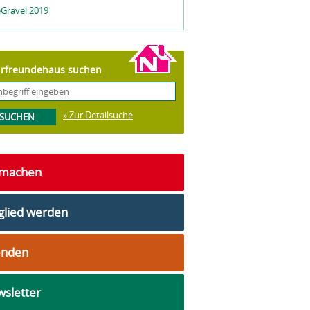
Gravel 2019
rfreundehaus suchen
» Zur Detailsuche
tmachen
glied werden
enden
sletter