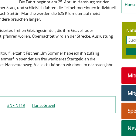
Die Fahrt beginnt am 25. April in Hamburg mit der
Hanse
r Start, und schließlich fahren die Teilnehmer*innen individuell
ach Stettin. Manche werden die 625 Kilometer auf meist
ndere brauchen länger.
Natu
siertes Treffen Gleichgesinnter, die ihre Gravel- oder
tig fahren wollen. Übernachtet wird an der Strecke, Ausrüstung
tour“, erzählt Fischer. „Im Sommer habe ich ihn zufällig
nehmer*in spendet ein frei wählbares Startgeld an die
es Hanseatenweg. Vielleicht können wir dann im nächsten Jahr
Mi
Mit
#NFiN119
HanseGravel
Sp
New