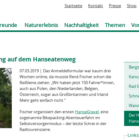
Jump to navigation
Startseite
Kontakt
Presse
Shop
reunde
Naturerlebnis
Nachhaltigkeit
Themen
Vor
ing auf dem Hanseatenweg
Sie
Bergs
sind
07.03.2019
|
Das Anmeldeformular war kaum drei
hier
Wochen online, da musste René Fischer schon die
Kanu
Reißleine ziehen: „Wir haben jetzt 150 Fahrer*innen,
Rad f
auch aus Polen, den Niederlanden, Belgien,
Österreich, sogar aus Großbritannien und Irland.
Schn
Mehr geht einfach nicht.“
Wand
Fischer organisiert den ersten
HanseGravel
, eine
Der H
sogenannte Bikepacking-Abenteuerfahrt im
Hans
Selbstversorgermodus – der letzte Schrei in der
Radtourenszene.
Links