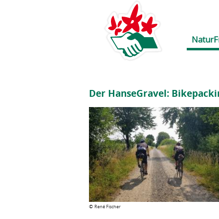
NaturF
Der HanseGravel: Bikepack
©
René Fischer