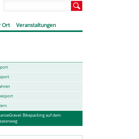
 Ort
Veranstaltungen
port
sport
ahren
eesport
ern
anseGravel: Bikepacking auf dem
eatenweg