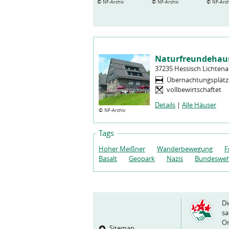
©
©
©
NF-Archiv
NF-Archiv
NF-Arch
Naturfreundehau
37235 Hessisch Lichten
Übernachtungsplät
vollbewirtschaftet
Details
|
Alle Häuser
©
NF-Archiv
Tags
Hoher Meißner
Wanderbewegung
F
Basalt
Geopark
Nazis
Bundeswe
Di
sa
Or
Sitemap