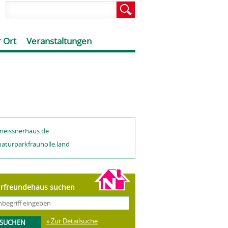
 Ort
Veranstaltungen
eissnerhaus.de
aturparkfrauholle.land
rfreundehaus suchen
» Zur Detailsuche