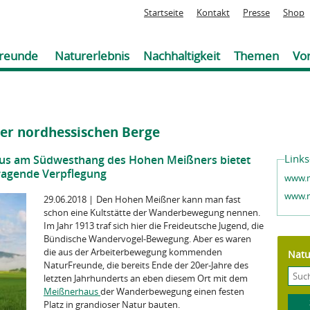
Jump to navigation
Startseite
Kontakt
Presse
Shop
reunde
Naturerlebnis
Nachhaltigkeit
Themen
Vor
er nordhessischen Berge
Links
us am Südwesthang des Hohen Meißners bietet
ragende Verpflegung
www.m
www.n
29.06.2018
|
Den Hohen Meißner kann man fast
schon eine Kultstätte der Wanderbewegung nennen.
Im Jahr 1913 traf sich hier die Freideutsche Jugend, die
Bündische Wandervogel-Bewegung. Aber es waren
die aus der Arbeiterbewegung kommenden
Natu
NaturFreunde, die bereits Ende der 20er-Jahre des
letzten Jahrhunderts an eben diesem Ort mit dem
Meißnerhaus
der Wanderbewegung einen festen
Platz in grandioser Natur bauten.