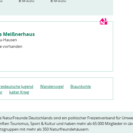
©
©
iv
NF-Archiv
NF-Archiv
s Meißnerhaus
au-Hausen
ze vorhanden
reideutsche Jugend
Wandervogel
Braunkohle
hr
kalter Krieg
e NaturFreunde Deutschlands sind ein politischer Freizeitverband für Umwe
nften Tourismus, Sport & Kultur und haben mehr als 65.000 Mitglieder in üb
tsgruppen mit mehr als 350 Naturfreundehäusern.