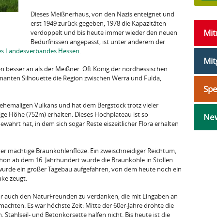
Dieses Meißnerhaus, von den Nazis enteignet und
erst 1949 zurück gegeben, 1978 die Kapazitäten
Mi
verdoppelt und bis heute immer wieder den neuen
Bedürfnissen angepasst, ist unter anderem der
es Landesverbandes Hessen
.
Mit
fen besser an als der Meißner. Oft König der nordhessischen
gnanten Silhouette die Region zwischen Werra und Fulda,
Sp
s ehemaligen Vulkans und hat dem Bergstock trotz vieler
tige Höhe (752m) erhalten. Dieses Hochplateau ist so
New
wahrt hat, in dem sich sogar Reste eiszeitlicher Flora erhalten
ter mächtige Braunkohlenflöze. Ein zweischneidiger Reichtum,
hon ab dem 16. Jahrhundert wurde die Braunkohle in Stollen
 wurde ein großer Tagebau aufgefahren, von dem heute noch ein
anke zeugt.
ar auch den NaturFreunden zu verdanken, die mit Eingaben an
chten. Es war höchste Zeit: Mitte der 60er-Jahre drohte die
tahlseil- und Betonkorsette halfen nicht. Bis heute ist die