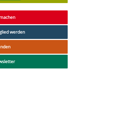
tmachen
glied werden
enden
sletter