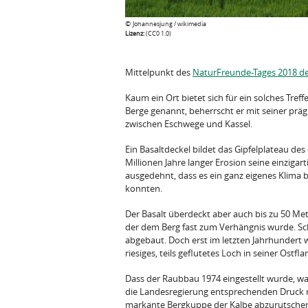
©
Johannesjung / wikimedia
Lizenz:
(CC0 1.0)
Mittelpunkt des
NaturFreunde-Tages 2018 d
Kaum ein Ort bietet sich für ein solches Tref
Berge genannt, beherrscht er mit seiner prä
zwischen Eschwege und Kassel.
Ein Basaltdeckel bildet das Gipfelplateau de
Millionen Jahre langer Erosion seine einzigar
ausgedehnt, dass es ein ganz eigenes Klima be
konnten.
Der Basalt überdeckt aber auch bis zu 50 Me
der dem Berg fast zum Verhängnis wurde. Sc
abgebaut. Doch erst im letzten Jahrhundert
riesiges, teils geflutetes Loch in seiner Ostfl
Dass der Raubbau 1974 eingestellt wurde, w
die Landesregierung entsprechenden Druck ma
markante Bergkuppe der Kalbe abzurutschen, S