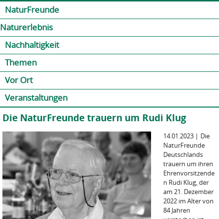
Jump to navigation
Kontakt
Presse
Shop
NaturFreunde
Naturerlebnis
Nachhaltigkeit
Themen
Vor Ort
Veranstaltungen
Die NaturFreunde trauern um Rudi Klug
14.01.2023
|
Die
NaturFreunde
Deutschlands
trauern um ihren
Ehrenvorsitzende
n Rudi Klug, der
am 21. Dezember
2022 im Alter von
84 Jahren