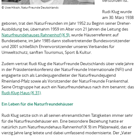
verstorben ist.
©
Uwe Hiksch, NaturFreunde Deutschlands
Rudi Klug wurde
am 30. März 1938
geboren, trat den NaturFreunden im Jahr 1952 zu Beginn seiner Dreher-
Ausbildung bei, übernahm 1959 im Alter von 21 Jahren die Leitung des
Naturfreundehauses Rahnenhof (K 9)
, wurde Häuserreferent auf
Bundesebene, im Jahr 1985 dann stellvertretender Bundesvorsitzender
und 2001 schließlich Ehrenvorsitzender unseres Verbandes für
Umweltschutz, sanften Tourismus, Sport & Kultur.
Zudem vertrat Rudi Klug die NaturFreunde Deutschlands über viele Jahre
in der Präsidentenkonferenz der NaturFreunde Internationale (NFI) und
engagierte sich als Landesjugendleiter der Naturfreundejugend
Rheinland-Pfalz sowie als Vorsitzender der NaturFreunde Frankenthal.
Seine Ortsgruppe hat auch ein Naturfreundehaus nach ihm benannt: das
Rudi-Klug-Haus (K 31)
.
Ein Leben für die Naturfreundehäuser
Rudi Klug setzte sich in all seinen ehrenamtlichen Tätigkeiten immer sehr
für die Naturfreundehäuser ein. Eine besondere Beziehung hatte er
natürlich zum Naturfreundehaus Rahnenhof (K 9) im Pfälzerwald, das er
vierzig Jahre lang leitete und dabei umfassend modernisierte. Der „Vater