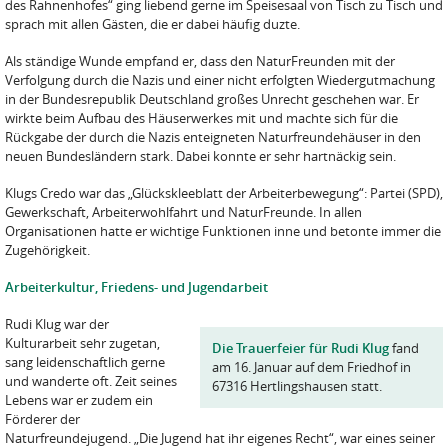
des Rahnenhofes“ ging liebend gerne im Speisesaal von Tisch zu Tisch und
sprach mit allen Gästen, die er dabei häufig duzte.
Als ständige Wunde empfand er, dass den NaturFreunden mit der
Verfolgung durch die Nazis und einer nicht erfolgten Wiedergutmachung
in der Bundesrepublik Deutschland großes Unrecht geschehen war. Er
wirkte beim Aufbau des Häuserwerkes mit und machte sich für die
Rückgabe der durch die Nazis enteigneten Naturfreundehäuser in den
neuen Bundesländern stark. Dabei konnte er sehr hartnäckig sein.
Klugs Credo war das „Glückskleeblatt der Arbeiterbewegung“: Partei (SPD),
Gewerkschaft, Arbeiterwohlfahrt und NaturFreunde. In allen
Organisationen hatte er wichtige Funktionen inne und betonte immer die
Zugehörigkeit.
Arbeiterkultur, Friedens- und Jugendarbeit
Rudi Klug war der
Kulturarbeit sehr zugetan,
Die Trauerfeier für Rudi Klug
fand
sang leidenschaftlich gerne
am 16. Januar auf dem Friedhof in
und wanderte oft. Zeit seines
67316 Hertlingshausen statt.
Lebens war er zudem ein
Förderer der
Naturfreundejugend. „Die Jugend hat ihr eigenes Recht“, war eines seiner