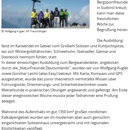
Bergsportfreunde
in Südtirol kreuzt,
kann man diese
freundlichen
Worte zur
Begrüßung hören.
©
Wolfgang Kugler, NF Treuchtlingen
Die Ausbildung
fand im Karwendel im Gebiet vom Großem Solstein und Kuhljochspitze,
wo sich Wintergoldhähnchen, Schneehuhn, Steinadler, Gämse und
Steinbock heimisch fühlen, statt.
In dieser einwöchigen Ausbildung zum Bergwanderleiter, angeboten
durch die „NaturFreunde Deutschlands“, wurden wir von Wolfgang Kugler
sowie Günther Leicht (alias Easy) betreut. Mit Karte, Kompass und GPS
ausgestattet, wurde das zuvor theoretisch vermittelte Wissen über
Führungsstile, Orientierungs- und Sicherheitstechniken sowie
Wetterkunde in praktischen Übungen angewandt und gefestigt. Am Ende
dieser ereignisreichen Woche musste jeder Teilnehmer eine Prüfung
ablegen.
Während des Aufenthalts im gut 1350 km² großen nördlichen
Kalkalpengebiet wurden wir im modernen aber auch gemütlich
eingerichteten Solsteinhaus untergebracht und mit regionalen
Köstlichkeiten verpflegt.