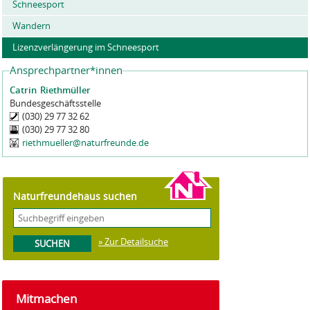
Schneesport
Wandern
Lizenzverlängerung im Schneesport
Ansprechpartner*innen
Catrin
Riethmüller
Bundesgeschäftsstelle
(030) 29 77 32 62
(030) 29 77 32 80
riethmueller@naturfreunde.de
Naturfreundehaus suchen
» Zur Detailsuche
Mitmachen