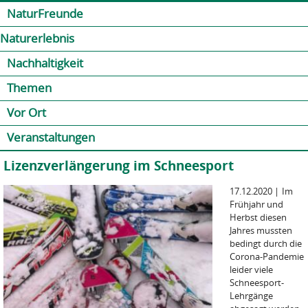
Jump to navigation
Kontakt
Presse
Shop
NaturFreunde
Naturerlebnis
Nachhaltigkeit
Themen
Vor Ort
Veranstaltungen
Lizenzverlängerung im Schneesport
17.12.2020
|
Im
Frühjahr und
Herbst diesen
Jahres mussten
bedingt durch die
Corona-Pandemie
leider viele
Schneesport-
Lehrgänge