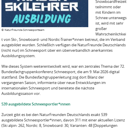
Snowboardfreizeit
teilnimmt oder
mit Kindern im
Schnee unterwegs
ist, wird mit sehr
großer
©
NaturFreunde-Schneesportteam
Wahrscheinlichkei
t von Ski-, Snowboard- und Nordic-Trainer*innen betreut, die im Verband
ausgebildet wurden. Schließlich verfügen die NaturFreunde Deutschlands
(nicht nur) im Schneesport über ein überverbandlich anerkanntes
Ausbildungssystem.
Wie dieses System weiterentwickelt wird, war ein zentrales Thema der 72.
Bundesfachgruppenkonferenz Schneesport, die am 9. Mai 2026 digital
stattfand. Die Bundesfachgruppenleitung zog dort Bilanz der
vergangenen Saison, informierte über neue Entwicklungen im
internationalen Schneesport und bereitete die nächste
Ausbildungssaison vor.
539 ausgebildete Schneesportler*innen
Zurzeit gibt es bei den NaturFreunden Deutschlands exakt 539
ausgebildete Schneesportler*innen, davon 311 mit einer aktuellen Lizenz
(Ski alpin: 262, Nordic: 8, Snowboard: 30, Varianten: 48 [Doppelungen