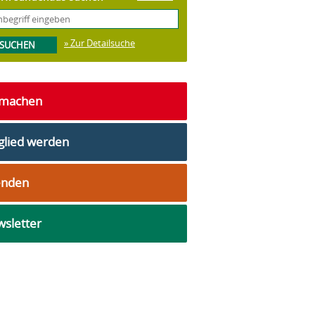
» Zur Detailsuche
tmachen
glied werden
enden
sletter