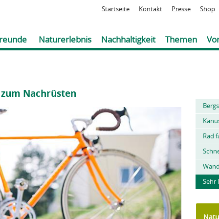
Jump to navigation
Startseite
Kontakt
Presse
Shop
reunde
Naturerlebnis
Nachhaltigkeit
Themen
Vor
e zum Nachrüsten
Sie
Bergs
sind
hier
Kanu
Rad f
Schn
Wand
Sehr 
Natu