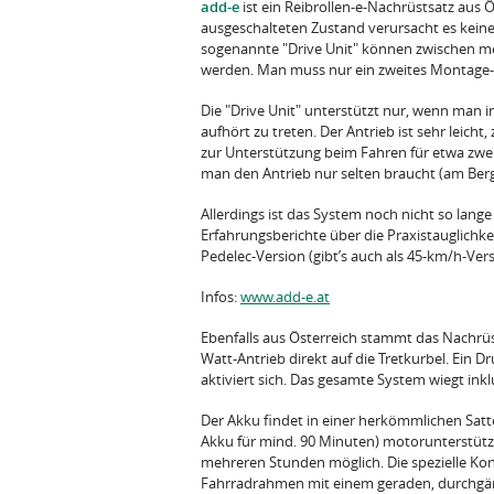
add-e
ist ein Reibrollen-e-Nachrüstsatz aus Ö
ausgeschalteten Zustand verursacht es kein
sogenannte "Drive Unit" können zwischen m
werden. Man muss nur ein zweites Montage-
Die "Drive Unit" unterstützt nur, wenn man i
aufhört zu treten. Der Antrieb ist sehr leich
zur Unterstützung beim Fahren für etwa zwe
man den Antrieb nur selten braucht (am Ber
Allerdings ist das System noch nicht so lang
Erfahrungsberichte über die Praxistauglichkeit 
Pedelec-Version (gibt’s auch als 45-km/h-Ver
Infos:
www.add-e.at
Ebenfalls aus Österreich stammt das Nachr
Watt-Antrieb direkt auf die Tretkurbel. Ein
aktiviert sich. Das gesamte System wiegt inklu
Der Akku findet in einer herkömmlichen Satt
Akku für mind. 90 Minuten) motorunterstützes
mehreren Stunden möglich. Die spezielle Kon
Fahrradrahmen mit einem geraden, durchgän