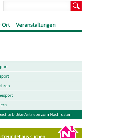
 Ort
Veranstaltungen
port
sport
ahren
eesport
ern
leichte E-Bike-Antriebe zum Nachrüsten
rfreundehaus suchen