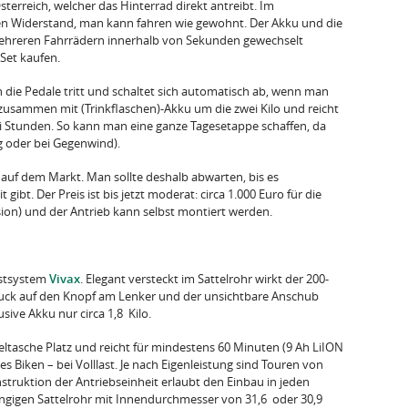
sterreich, welcher das Hinterrad direkt antreibt. Im
en Widerstand, man kann fahren wie gewohnt. Der Akku und die
ehreren Fahrrädern innerhalb von Sekunden gewechselt
Set kaufen.
n die Pedale tritt und schaltet sich automatisch ab, wenn man
t, zusammen mit (Trinkflaschen)-Akku um die zwei Kilo und reicht
i Stunden. So kann man eine ganze Tagesetappe schaffen, da
g oder bei Gegenwind).
e auf dem Markt. Man sollte deshalb abwarten, bis es
gibt. Der Preis ist bis jetzt moderat: circa 1.000 Euro für die
sion) und der Antrieb kann selbst montiert werden.
üstsystem
Vivax
. Elegant versteckt im Sattelrohr wirkt der 200-
 Druck auf den Knopf am Lenker und der unsichtbare Anschub
sive Akku nur circa 1,8 Kilo.
eltasche Platz und reicht für mindestens 60 Minuten (9 Ah LiION
 Biken – bei Volllast. Je nach Eigenleistung sind Touren von
struktion der Antriebseinheit erlaubt den Einbau in jeden
gigen Sattelrohr mit Innendurchmesser von 31,6 oder 30,9