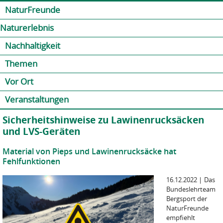
Jump to navigation
Kontakt
Presse
Shop
NaturFreunde
Naturerlebnis
Nachhaltigkeit
Themen
Vor Ort
Veranstaltungen
Sicherheitshinweise zu Lawinenrucksäcken
und LVS-Geräten
Material von Pieps und Lawinenrucksäcke hat
Fehlfunktionen
16.12.2022
|
Das
Bundeslehrteam
Bergsport der
NaturFreunde
empfiehlt