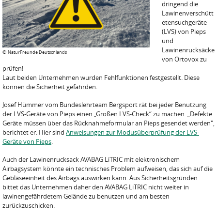
dringend die
Lawinenverschütt
etensuchgeräte
(LVS) von Pieps
und
Lawinenrucksäcke
©
NaturFreunde Deutschlands
von Ortovox zu
prüfen!
Laut beiden Unternehmen wurden Fehlfunktionen festgestellt. Diese
können die Sicherheit gefährden.
Josef Hümmer vom Bundeslehrteam Bergsport rät bei jeder Benutzung
der LVS-Geräte von Pieps einen „Großen LVS-Check“ zu machen. „Defekte
Geräte müssen über das Rücknahmeformular an Pieps gesendet werden",
berichtet er. Hier sind
Anweisungen zur Modusüber­prüfung der LVS-
Geräte von Pieps
.
Auch der Lawinenrucksack AVABAG LiTRIC mit elektronischem
Airbagsystem könnte ein technisches Problem aufweisen, das sich auf die
Gebläseeinheit des Airbags auswirken kann. Aus Sicherheitsgründen
bittet das Unternehmen daher den AVABAG LiTRIC nicht weiter in
lawinengefährdetem Gelände zu benutzen und am besten
zurückzuschicken.