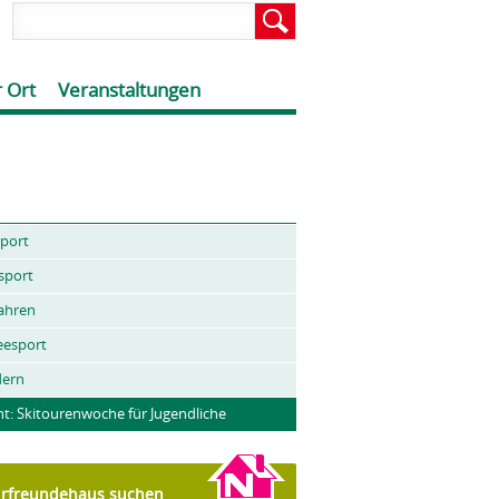
 Ort
Veranstaltungen
port
sport
ahren
eesport
ern
ht: Skitourenwoche für Jugendliche
rfreundehaus suchen