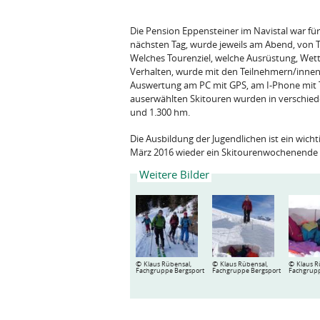
Die Pension Eppensteiner im Navistal war fü
nächsten Tag, wurde jeweils am Abend, von T
Welches Tourenziel, welche Ausrüstung, Wett
Verhalten, wurde mit den Teilnehmern/innen
Auswertung am PC mit GPS, am I-Phone mit 
auserwählten Skitouren wurden in verschie
und 1.300 hm.
Die Ausbildung der Jugendlichen ist ein wich
März 2016 wieder ein Skitourenwochenende f
Weitere Bilder
©
©
©
Klaus Rübensal,
Klaus Rübensal,
Klaus R
Fachgruppe Bergsport
Fachgruppe Bergsport
Fachgrupp