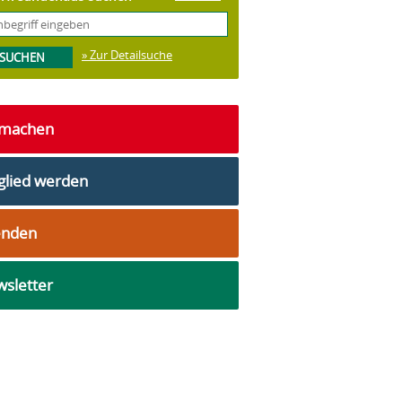
» Zur Detailsuche
tmachen
glied werden
enden
sletter