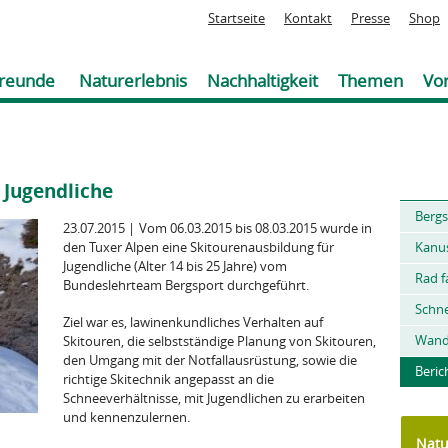
Jump to navigation
Startseite
Kontakt
Presse
Shop
reunde
Naturerlebnis
Nachhaltigkeit
Themen
Vor
 Jugendliche
Sie
Bergs
sind
23.07.2015
|
Vom 06.03.2015 bis 08.03.2015 wurde in
hier
den Tuxer Alpen eine Skitourenausbildung für
Kanu
Jugendliche (Alter 14 bis 25 Jahre) vom
Rad f
Bundeslehrteam Bergsport durchgeführt.
Schn
Ziel war es, lawinenkundliches Verhalten auf
Wand
Skitouren, die selbstständige Planung von Skitouren,
den Umgang mit der Notfallausrüstung, sowie die
Beric
richtige Skitechnik angepasst an die
Schneeverhältnisse, mit Jugendlichen zu erarbeiten
und kennenzulernen.
Natu