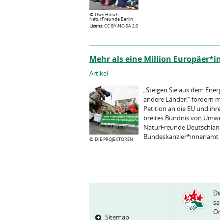
©
Uwe Hiksch,
NaturFreunde Berlin
Lizenz:
CC BY-NC-SA 2.0
Mehr als eine Million Europäer*i
Artikel
„Steigen Sie aus dem Ener
andere Länder!" fordern m
Petition an die EU und ihr
breites Bündnis von Umwe
NaturFreunde Deutschlan
Bundeskanzler*innenamt a
©
DIE.PROJEKTOREN
Di
sa
Or
Sitemap