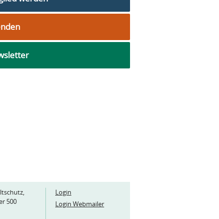
enden
sletter
ltschutz,
Login
er 500
Login Webmailer