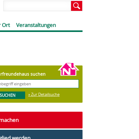
 Ort
Veranstaltungen
rfreundehaus suchen
» Zur Detailsuche
tmachen
glied werden