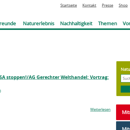
Jump to navigation
Startseite
Kontakt
Presse
Shop
reunde
Naturerlebnis
Nachhaltigkeit
Themen
Vor
Natu
iSA stoppen!/AG Gerechter Welthandel: Vortrag:
0
Weiterlesen
Mi
Mit