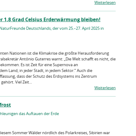
Weiterlesen
 1,8 Grad Celsius Erderwärmung bleiben!
NaturFreunde Deutschlands, der vom 25.–27. April 2025 in
nten Nationen ist die Kli­makrise die größte Herausforderung
lsekretär António Guterres warnt: „Die Welt schafft es nicht, die
 bekommen. Es ist Zeit für eine Supernova an
em Land, in jeder Stadt, in jedem Sektor.“ Auch die
fassung, dass der Schutz des Erdsystems ins Zent­rum
ehört. Viel Zeit...
Weiterlesen
frost
hleunigen das Auftauen der Erde
iesem Sommer Wälder nördlich des Polarkreises, Sibirien war