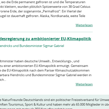
, wo die Erde permanent gefroren ist und die Temperaturen
kt klettern, wurden plötzlich Spitzenwerte von 38 Grad Celsius
rene Erde, der sogenannte „Permafrost“: Ein Viertel der
gel ist dauerhaft gefroren. Alaska, Nordkanada, weite Teile
Weiterlesen
sregierung zu ambitionierter EU-Klimapolitik
Hendricks und Bundesminister Sigmar Gabriel
tminister haben deutsche Umwelt-, Entwicklungs-, und
zu einer ambitionierten EU-Klimapolitik ermutigt. Gemeinsam
 die EU-Klimapolitik nach dem Pariser Klimaschutzabkommen
Barbara Hendricks und Bundesminister Sigmar Gabriel werden in
ch...
Weiterlesen
e NaturFreunde Deutschlands sind ein politischer Freizeitverband für Umwe
nften Tourismus, Sport & Kultur und haben mehr als 65.000 Mitglieder in üb