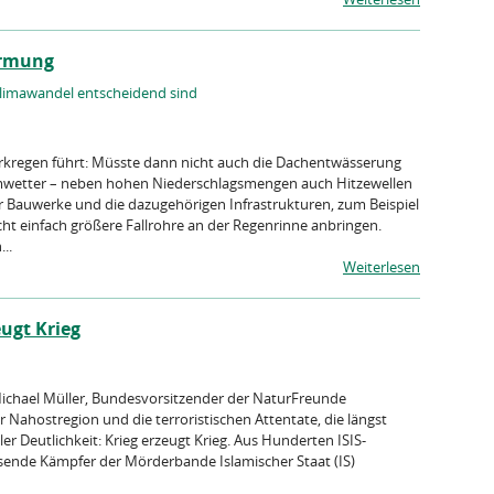
ärmung
imawandel entscheidend sind
kregen führt: Müsste dann nicht auch die Dachentwässerung
emwetter – neben hohen Niederschlagsmengen auch Hitzewellen
r Bauwerke und die dazugehörigen Infrastrukturen, zum Beispiel
cht einfach größere Fallrohre an der Regenrinne anbringen.
..
Weiterlesen
ugt Krieg
ichael Müller, Bundesvorsitzender der NaturFreunde
r Nahostregion und die terroristischen Attentate, die längst
er Deutlichkeit: Krieg erzeugt Krieg. Aus Hunderten ISIS-
usende Kämpfer der Mörderbande Islamischer Staat (IS)