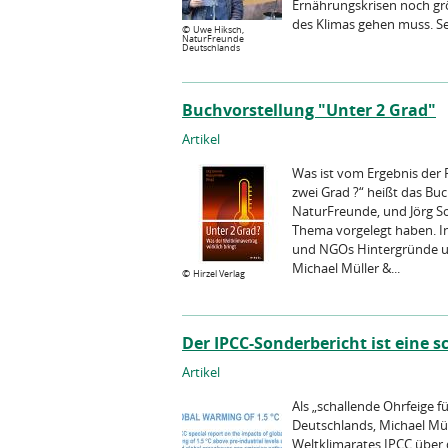
Ernährungskrisen noch grö
des Klimas gehen muss. Seit
©
Uwe Hiksch,
NaturFreunde
Deutschlands
Buchvorstellung "Unter 2 Grad"
Artikel
Was ist vom Ergebnis der 
zwei Grad ?“ heißt das Bu
NaturFreunde, und Jörg S
Thema vorgelegt haben. In
und NGOs Hintergründe un
Michael Müller &...
©
Hirzel Verlag
Der IPCC-Sonderbericht ist eine sc
Artikel
Als „schallende Ohrfeige 
Deutschlands, Michael Mül
Weltklimarates IPCC über 