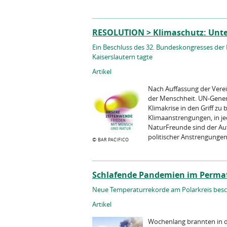
RESOLUTION > Klimaschutz: Unter
Ein Beschluss des 32. Bundeskongresses der 
Kaiserslautern tagte
Artikel
Nach Auffassung der Verei
der Mensch­heit. UN-Genera
Klimakrise in den Griff zu
Klimaanstrengungen, in jed
NaturFreunde sind der Auf
politischer Anstrengungen g
©
BAR PACIFICO
Schlafende Pandemien im Perma
Neue Temperaturrekorde am Polarkreis besc
Artikel
Wochenlang brannten in d