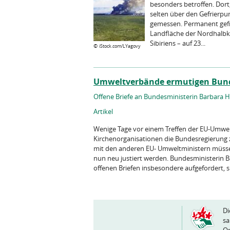
besonders betroffen. Dort
selten über den Gefrierpun
gemessen. Permanent gefro
Landfläche der Nordhalbku
Sibiriens – auf 23...
©
iStock.com/LYagovy
Umweltverbände ermutigen Bunde
Offene Briefe an Bundesministerin Barbara 
Artikel
Wenige Tage vor einem Treffen der EU-Umwel
Kirchenorganisationen die Bundesregierung 
mit den anderen EU- Umweltministern müsse
nun neu justiert werden. Bundesministerin 
offenen Briefen insbesondere aufgefordert, si
Di
sa