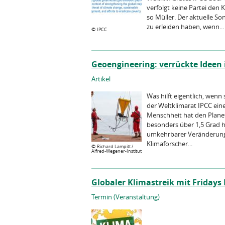
verfolgt keine Partei den 
so Müller. Der aktuelle S
zu erleiden haben, wenn...
©
IPCC
Geoengineering: verrückte Idee
Artikel
Was hilft eigentlich, wen
der Weltklimarat IPCC eine
Menschheit hat den Planet
besonders über 1,5 Grad h
umkehrbarer Veränderunge
Klimaforscher...
©
Richard Lampitt /
Alfred-Wegener-Institut
Globaler Klimastreik mit Fridays
Termin (Veranstaltung)