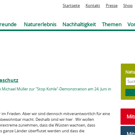
Jump to navigation
Startseite
Kontakt
Presse
Shop
reunde
Naturerlebnis
Nachhaltigkeit
Themen
Vor
Natu
maschutz
ichael Müller zur "Stop Kohle"-Demonstration am 24. Juni in
 im Frieden. Aber wir sind dennoch mitverantwortlich für eine
Mi
nbewohnbar macht. Deshalb sind wir hier . Wir wollen
terextreme zunehmen, dass die Wüsten wachsen, dass
s ganze Länder überflutet werden und dass die
Mit