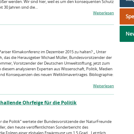
ßer werden. Wir sind hier, weil es um den konsequenten Schutz
 30 Jahren sind die...
Weiterlesen
Sp
New
Pariser Klimakonferenz im Dezember 2015 zu halten? „ Unter
ch, das die Herausgeber Michael Müller, Bundesvorsitzender der
ommer, Vorsitzender der Deutschen Umweltstiftung, jetzt zum
 diesem analysieren Experten aus Wissenschaft, Politik, Medien
d Konsequenzen des neuen Weltklimavertrages. Bibliographie:
Weiterlesen
hallende Ohrfeige für die Politik
für die Politik“ wertete der Bundesvorsitzende der NaturFreunde
ler, den heute veröffentlichten Sonderbericht des
die Folgen einer globalen Erwärmung um 1,5 Grad. „Letztlich