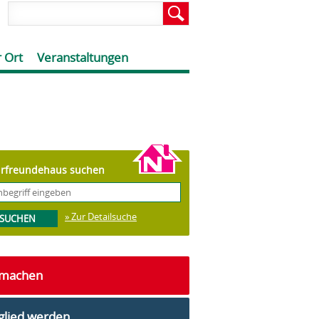
 Ort
Veranstaltungen
rfreundehaus suchen
» Zur Detailsuche
tmachen
glied werden